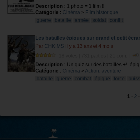
Description :
1 photo = 1 film !!!
Catégorie :
Cinéma
>
Film historique
guerre
bataille
armée
soldat
conflit
Les batailles épiques sur grand et petit écra
Par
CHKIMS
il y a 13 ans et 4 mois
18 votes | 731 parties | 21 com. |
Description :
Un quiz sur des batailles +/- épi
Catégorie :
Cinéma
>
Action, aventure
bataille
guerre
combat
épique
force
puis
1
-
2