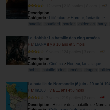
12 votes | 218 parties | 8 com. |
Description :
Catégorie :
Littérature
>
Horreur, fantastique
bataille
poudlard
sorcier
voldemort
harry
Le Hobbit : La bataille des cinq armées
Par
LIANA
il y a 10 ans et 3 mois
9 votes | 124 parties | 3 com. |
Description :
Catégorie :
Cinéma
>
Horreur, fantastique
hobbit
bataille
cinq
armées
dragon
tolkie
La bataille de Normandie (6 juin - 29 août 19
Par
lm263
il y a 11 ans et 8 mois
7 votes | 219 parties | 2 com. |
Description :
Histoire de la bataille de Norman
Catégorie :
Culture générale
>
Histoire