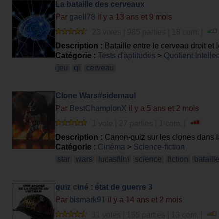
La bataille des cerveaux
Par
gaell78
il y a 13 ans et 9 mois
23 votes | 985 parties | 18 com. |
Description :
Bataille entre le cerveau droit et
Quizity est-ce que cela va être si simple et sere
Catégorie :
Tests d'aptitudes
>
Quotient Intelle
jeu
qi
cerveau
Clone Wars#sidemaul
Par
BestChampionX
il y a 5 ans et 2 mois
1 vote | 27 parties | 1 com. |
Description :
Canon-quiz sur les clones dans l
Catégorie :
Cinéma
>
Science-fiction
star
wars
lucasfilm
science
fiction
bataill
quiz ciné : état de guerre 3
Par
bismark91
il y a 14 ans et 2 mois
11 votes | 155 parties | 13 com. |