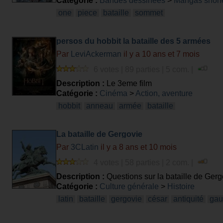
Catégorie :
Bandes dessinées
>
Mangas shôn
one
piece
bataille
sommet
persos du hobbit la bataille des 5 armées
Par
LeviAckerman
il y a 10 ans et 7 mois
6 votes | 89 parties | 5 com. |
Description :
Le 3eme film
Catégorie :
Cinéma
>
Action, aventure
hobbit
anneau
armée
bataille
La bataille de Gergovie
Par
3CLatin
il y a 8 ans et 10 mois
4 votes | 58 parties | 2 com. |
Description :
Questions sur la bataille de Gerg
Catégorie :
Culture générale
>
Histoire
latin
bataille
gergovie
césar
antiquité
gau