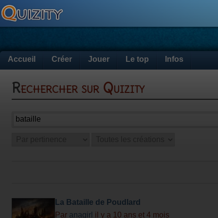
Accueil
Créer
Jouer
Le top
Infos
Rechercher sur Quizity
La Bataille de Poudlard
Par
anagirl
il y a 10 ans et 4 mois