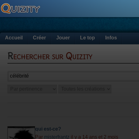
Accueil
Créer
Jouer
Le top
Infos
Rechercher sur Quizity
qui est-ce?
Par
misterfrantz
il y a 14 ans et 2 mois