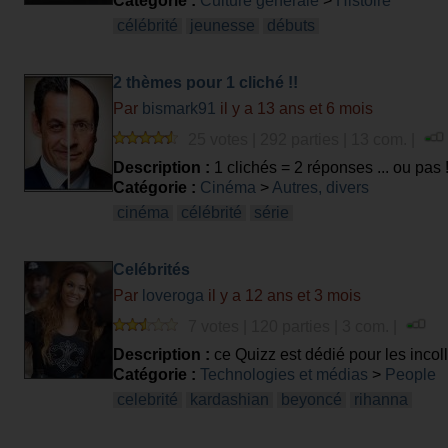
Catégorie :
Culture générale
>
Histoire
célébrité
jeunesse
débuts
2 thèmes pour 1 cliché !!
Par
bismark91
il y a 13 ans et 6 mois
25 votes | 292 parties | 13 com. |
Description :
1 clichés = 2 réponses ... ou pas !
Catégorie :
Cinéma
>
Autres, divers
cinéma
célébrité
série
Celébrités
Par
loveroga
il y a 12 ans et 3 mois
7 votes | 120 parties | 3 com. |
Description :
ce Quizz est dédié pour les incol
Catégorie :
Technologies et médias
>
People
celebrité
kardashian
beyoncé
rihanna