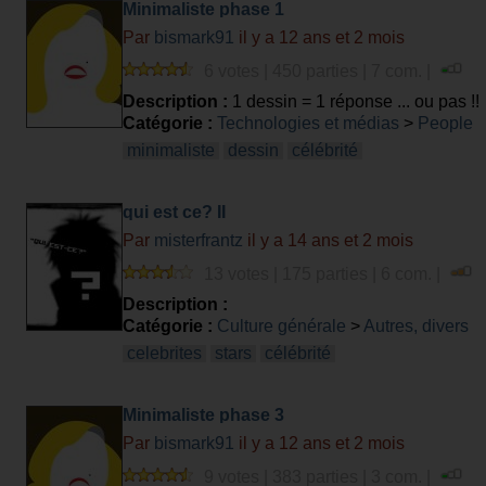
Minimaliste phase 1
Par
bismark91
il y a 12 ans et 2 mois
6 votes | 450 parties | 7 com. |
Description :
1 dessin = 1 réponse ... ou pas !!
Catégorie :
Technologies et médias
>
People
minimaliste
dessin
célébrité
qui est ce? II
Par
misterfrantz
il y a 14 ans et 2 mois
13 votes | 175 parties | 6 com. |
Description :
Catégorie :
Culture générale
>
Autres, divers
celebrites
stars
célébrité
Minimaliste phase 3
Par
bismark91
il y a 12 ans et 2 mois
9 votes | 383 parties | 3 com. |