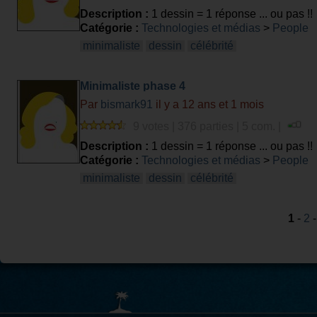
Description :
1 dessin = 1 réponse ... ou pas !!
Catégorie :
Technologies et médias
>
People
minimaliste
dessin
célébrité
Minimaliste phase 4
Par
bismark91
il y a 12 ans et 1 mois
9 votes | 376 parties | 5 com. |
Description :
1 dessin = 1 réponse ... ou pas !!
Catégorie :
Technologies et médias
>
People
minimaliste
dessin
célébrité
1
-
2