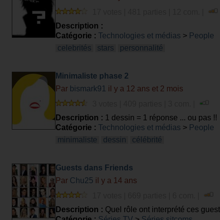
17 votes | 481 parties | 12 com. |
Description :
Catégorie :
Technologies et médias
>
People
celebrités
stars
personnalité
Minimaliste phase 2
Par
bismark91
il y a 12 ans et 2 mois
3 votes | 409 parties | 3 com. |
Description :
1 dessin = 1 réponse ... ou pas !!
Catégorie :
Technologies et médias
>
People
minimaliste
dessin
célébrité
Guests dans Friends
Par
Chu25
il y a 14 ans
17 votes | 669 parties | 6 com. |
Description :
Quel rôle ont interprété ces guest
Catégorie :
Séries TV
>
Séries sitcoms