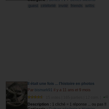
guest
célébrité
invité
friends
willis
Il était une fois ... l'histoire en photos
Par
bismark91
il y a 11 ans et 9 mois
15 votes | 165 parties | 12 com. |
Description :
1 cliché = 1 réponse ... ou pas !!