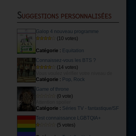
Suggestions personnalisées
Galop 4 nouveau programme
(10 votes)
Catégorie :
Equitation
Connaissez-vous les BTS ?
(14 votes)
Vous voulez vérifier votre niveau de
connaissance du groupe de K-POP BTS ?
Catégorie :
Pop, Rock
Ce quiz est fait pour vous ! [DIFFICILE]
Game of throne
(0 vote)
Attention spoiler
Catégorie :
Séries TV - fantastique/SF
Test connaissance LGBTQIA+
(5 votes)