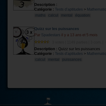
Description :
Catégorie :
Tests d'aptitudes
>
Mathemati
maths
calcul
mental
équation
Quizz sur les puissances
Par
Spadestars
il y a 13 ans et 5 mois
3 votes | 1149 parties | 3 com. |
Description :
Quizz sur les puissances
Catégorie :
Tests d'aptitudes
>
Mathemati
calcul
mental
puissances