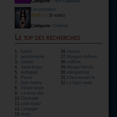
Catégorie :
Test d'aptitude
Les pornstars
(8 votes)
Catégorie :
Cinéma
Le top des recherches
1.
karlon
26.
Vaiana
2.
gendarmerie
27.
Mangas-shônen
3.
coréen
28.
coiffure
4.
Sport et jeu
29.
Manga Naruto
5.
portugais
30.
retrogaming
6.
Porno
31.
Il faut sauver le
7.
Bob marley
32.
soldat rayan
La ligne verte
8.
Désire doue
9.
La reine des
10.
neiges
Dévinette
11.
code lyoko
12.
Langage
13.
nicky