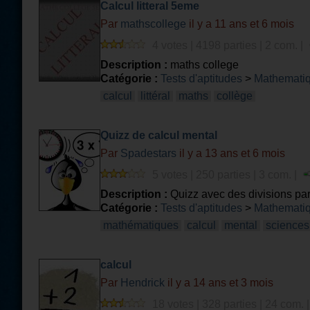
Calcul litteral 5eme
Par
mathscollege
il y a 11 ans et 6 mois
4 votes | 4198 parties | 2 com. |
Description :
maths college
Catégorie :
Tests d'aptitudes
>
Mathemati
calcul
littéral
maths
collège
Quizz de calcul mental
Par
Spadestars
il y a 13 ans et 6 mois
5 votes | 250 parties | 3 com. |
Description :
Quizz avec des divisions par 
Catégorie :
Tests d'aptitudes
>
Mathemati
mathématiques
calcul
mental
sciences
calcul
Par
Hendrick
il y a 14 ans et 3 mois
18 votes | 328 parties | 24 com. 