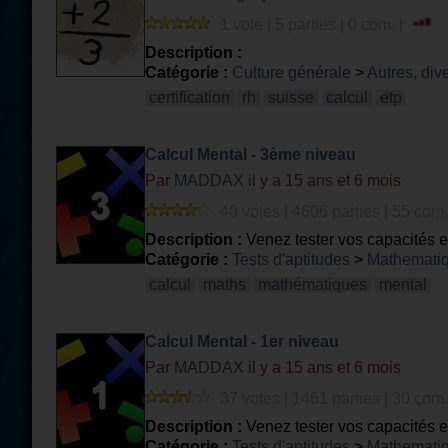
1 vote | 5 parties | 0 com. |
Description :
Catégorie :
Culture générale
>
Autres, div
certification
rh
suisse
calcul
etp
Calcul Mental - 3ème niveau
Par
MADDAX
il y a 15 ans et 6 mois
40 votes | 4606 parties | 55 com.
Description :
Venez tester vos capacités 
Catégorie :
Tests d'aptitudes
>
Mathemati
calcul
maths
mathématiques
mental
Calcul Mental - 1er niveau
Par
MADDAX
il y a 15 ans et 6 mois
37 votes | 1461 parties | 30 com.
Description :
Venez tester vos capacités 
Catégorie :
Tests d'aptitudes
>
Mathemati