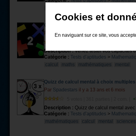
Catégorie :
Tests d'aptitudes
>
Mathemati
calcul
mathématiques
maths
Cookies et donné
Calcul Mental - 2ème niveau
Par
MADDAX
il y a 15 ans et 6 mois
En naviguant sur ce site, vous accept
26 votes | 1282 parties | 16 com.
Description :
Venez tester vos capacités 
Catégorie :
Tests d'aptitudes
>
Mathemati
calcul
maths
mathématiques
mental
Quizz de calcul mental à choix multiples
Par
Spadestars
il y a 13 ans et 6 mois
5 votes | 361 parties | 2 com. |
Description :
Quizz de calcul mental avec 
Catégorie :
Tests d'aptitudes
>
Mathemati
mathématiques
calcul
mental
sciences