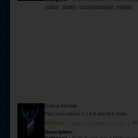
calcul
maths
mathématiques
mental
Calcul mental
Par
LesCordées
il y a 4 ans et 4 mois
2 votes | 51 parties | 1 com. |
Description :