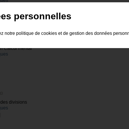
ques
es personnelles
ez notre politique de cookies et de gestion des données person
 |
en Calcul mental
ques
des divisions
ques