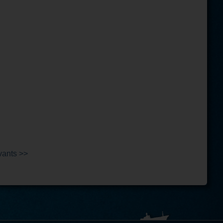
vants >>