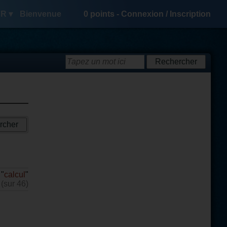
R ▾
Bienvenue
0
points -
Connexion
/
Inscription
 "
calcul
"
 (sur 46)