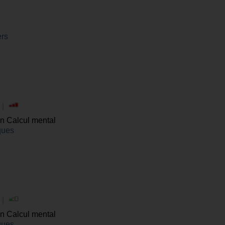
ers
 |
en Calcul mental
ques
 |
en Calcul mental
ques