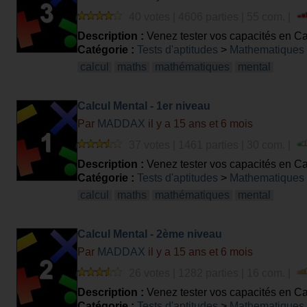
40 votes | 4606 parties | 55 com. |
Description :
Venez tester vos capacités en Ca
Catégorie :
Tests d'aptitudes
>
Mathematiques
calcul
maths
mathématiques
mental
Calcul Mental - 1er niveau
Par
MADDAX
il y a 15 ans et 6 mois
37 votes | 1461 parties | 30 com. |
Description :
Venez tester vos capacités en Ca
Catégorie :
Tests d'aptitudes
>
Mathematiques
calcul
maths
mathématiques
mental
Calcul Mental - 2ème niveau
Par
MADDAX
il y a 15 ans et 6 mois
26 votes | 1282 parties | 16 com. |
Description :
Venez tester vos capacités en Ca
Catégorie :
Tests d'aptitudes
>
Mathematiques