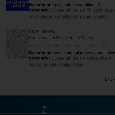
Description :
psychologie cognitive L2
Catégorie :
Culture générale
>
Philosophie, ps
effet
stroop
synesthésie
palais
mental
calcul mental
Par
alexcaillot
il y a 7 ans et 9 mois
3 votes | 46 parties | 1 com. |
Description :
calcul mental tables de multiplica
Catégorie :
Culture générale
>
Autres, divers
calcul
mental
multiplication
1
-
2