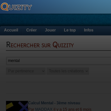
Accueil
Créer
Jouer
Le top
Infos
Rechercher sur Quizity
Calcul Mental - 3ème niveau
Par
MADDAX
il y a 15 ans et 6 mois