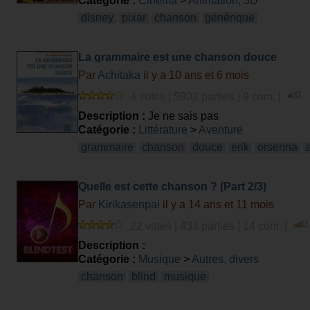
Catégorie :
Cinéma
>
Animation, 3D
disney
pixar
chanson
générique
La grammaire est une chanson douce
Par
Achitaka
il y a 10 ans et 6 mois
4 votes | 5902 parties | 9 com. |
Description :
Je ne sais pas
Catégorie :
Littérature
>
Aventure
grammaire
chanson
douce
erik
orsenna
Quelle est cette chanson ? (Part 2/3)
Par
Kirikasenpai
il y a 14 ans et 11 mois
22 votes | 433 parties | 14 com. |
Description :
Catégorie :
Musique
>
Autres, divers
chanson
blind
musique