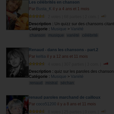
Les célébrités en chanson
Par
Busta_K
il y a 4 ans et 1 mois
2 votes | 68 parties | 2 com. |
Description :
Un quizz sur des chansons citant
Catégorie :
Musique
>
Variété
chanson
musique
variété
célébrité
Renaud - dans les chansons - part.2
Par
keltia
il y a 12 ans et 11 mois
4 votes | 307 parties | 3 com. |
Description :
quiz sur les paroles des chanso
Catégorie :
Musique
>
Variété
renaud
mistral
séchan
renaud paroles marchand de cailloux
Par
coco51200
il y a 8 ans et 11 mois
6 votes | 25 parties | 0 com. |