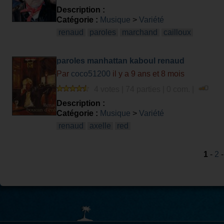
Description :
Catégorie :
Musique
>
Variété
renaud
paroles
marchand
cailloux
paroles manhattan kaboul renaud
Par
coco51200
il y a 9 ans et 8 mois
4 votes | 74 parties | 0 com. |
Description :
Catégorie :
Musique
>
Variété
renaud
axelle
red
1
-
2