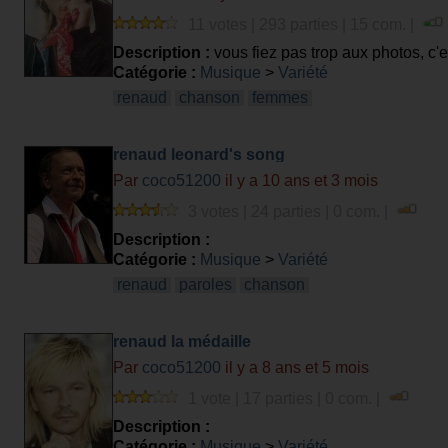
11 votes | 293 parties | 15 com. |
Description :
vous fiez pas trop aux photos, c'est
Catégorie :
Musique
>
Variété
renaud
chanson
femmes
renaud leonard's song
Par
coco51200
il y a 10 ans et 3 mois
3 votes | 24 parties | 0 com. |
Description :
Catégorie :
Musique
>
Variété
renaud
paroles
chanson
renaud la médaille
Par
coco51200
il y a 8 ans et 5 mois
1 vote | 17 parties | 0 com. |
Description :
Catégorie :
Musique
>
Variété