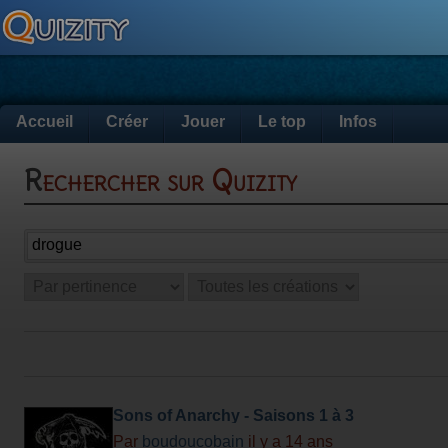
Accueil
Créer
Jouer
Le top
Infos
Rechercher sur Quizity
Sons of Anarchy - Saisons 1 à 3
Par
boudoucobain
il y a 14 ans