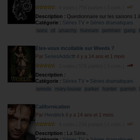
4 votes | 756 parties | 3 com. |
Description :
Questionnaire sur les saisons 1 
Catégorie :
Séries TV
>
Séries dramatiques
sons
of
anarchy
hunnam
perlman
gang
Êtes-vous incollable sur Weeds ?
Par
SeriesAddictfr
il y a 14 ans et 1 mois
2 votes | 578 parties | 2 com. |
Description :
Catégorie :
Séries TV
>
Séries dramatiques
weeds
mary‑louise
parker
hunter
parrish
Californication
Par
Hendrick
il y a 14 ans et 1 mois
4 votes | 234 parties | 2 com. |
Description :
La Série..
Catégorie :
Séries TV
>
Séries dramatiques