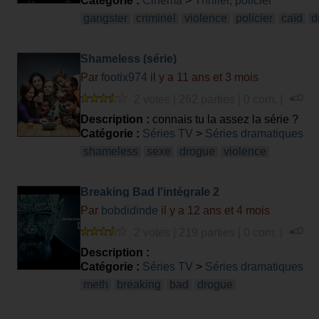
Catégorie :
Cinéma
>
Thriller, policier
gangster
criminel
violence
policier
caïd
d
Shameless (série)
Par
footix974
il y a 11 ans et 3 mois
2 votes | 262 parties | 0 com. |
Description :
connais tu la assez la série ?
Catégorie :
Séries TV
>
Séries dramatiques
shameless
sexe
drogue
violence
Breaking Bad l'intégrale 2
Par
bobdidinde
il y a 12 ans et 4 mois
2 votes | 219 parties | 0 com. |
Description :
Catégorie :
Séries TV
>
Séries dramatiques
meth
breaking
bad
drogue