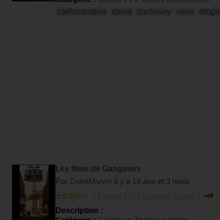
californication
david
duchovny
sexe
drogu
Les films de Gangsters
Par
DukeMarvin
il y a 14 ans et 3 mois
12 votes | 302 parties | 2 com. |
Description :