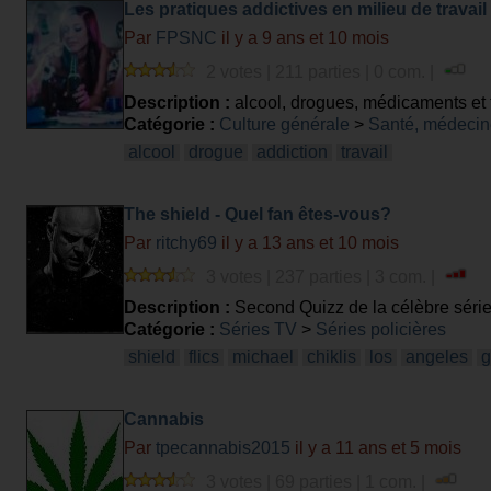
Les pratiques addictives en milieu de travail
Par
FPSNC
il y a 9 ans et 10 mois
2 votes | 211 parties | 0 com. |
Description :
alcool, drogues, médicaments et t
Catégorie :
Culture générale
>
Santé, médecin
alcool
drogue
addiction
travail
The shield - Quel fan êtes-vous?
Par
ritchy69
il y a 13 ans et 10 mois
3 votes | 237 parties | 3 com. |
Description :
Second Quizz de la célèbre série
Catégorie :
Séries TV
>
Séries policières
shield
flics
michael
chiklis
los
angeles
g
Cannabis
Par
tpecannabis2015
il y a 11 ans et 5 mois
3 votes | 69 parties | 1 com. |