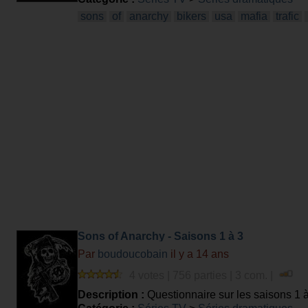
sons
of
anarchy
bikers
usa
mafia
trafic
Sons of Anarchy - Saisons 1 à 3
Par
boudoucobain
il y a 14 ans
4 votes | 756 parties | 3 com. |
Description :
Questionnaire sur les saisons 1 