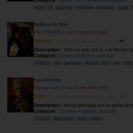
Catégorie :
Séries TV
>
Séries dramatiques
sons
of
anarchy
hunnam
perlman
gang
Hellboy (le film)
Par
CHKIMS
il y a 13 ans et 3 mois
7 votes | 99 parties | 7 com. |
Description :
Voici un quiz sur le 1 er film de l
Catégorie :
Cinéma
>
Action, aventure
hellboy
ron
perlman
selma
blair
del
toro
ron perlman
Par
mereaby
il y a 14 ans et 6 mois
14 votes | 88 parties | 6 com. |
Description :
tout pu presque sur ce grand act
Catégorie :
Cinéma
>
Acteurs, actrices
cinema
television
jeux
video