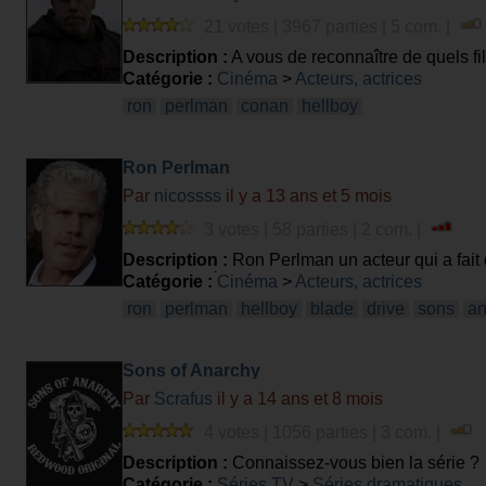
21 votes | 3967 parties | 5 com. |
Description :
A vous de reconnaître de quels fi
Catégorie :
Cinéma
>
Acteurs, actrices
ron
perlman
conan
hellboy
Ron Perlman
Par
nicossss
il y a 13 ans et 5 mois
3 votes | 58 parties | 2 com. |
Description :
Ron Perlman un acteur qui a fait 
film(s) d'après la photo
Catégorie :
Cinéma
>
Acteurs, actrices
ron
perlman
hellboy
blade
drive
sons
an
Sons of Anarchy
Par
Scrafus
il y a 14 ans et 8 mois
4 votes | 1056 parties | 3 com. |
Description :
Connaissez-vous bien la série ?
Catégorie :
Séries TV
>
Séries dramatiques