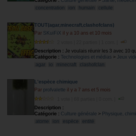
Catégorie :
Culture générale
>
Santé, médecin
concentration
ion
humain
cellule
TOUT(agar,minecraft,clashofclans)
Par
SKuiFiX
il y a 10 ans et 10 mois
2 votes | 22 parties | 1 com. |
Description :
Je voulais réunir les 3 avec 10 q
Catégorie :
Technologies et médias
>
Jeux vid
agar
io
minecraft
clashofclan
L'espèce chimique
Par
profvalette
il y a 7 ans et 5 mois
1 vote | 68 parties | 0 com. |
Description :
Catégorie :
Culture générale
>
Physique, chim
atome
ion
espèce
entité