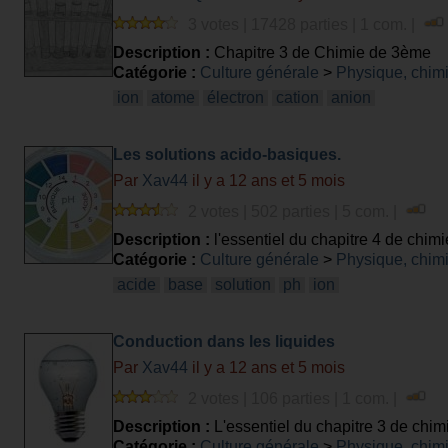
3 votes | 17428 parties | 1 com. |
Description :
Chapitre 3 de Chimie de 3ème
Catégorie :
Culture générale
>
Physique, chim
ion
atome
électron
cation
anion
Les solutions acido-basiques.
Par
Xav44
il y a 12 ans et 5 mois
2 votes | 502 parties | 5 com. |
Description :
l'essentiel du chapitre 4 de chim
Catégorie :
Culture générale
>
Physique, chim
acide
base
solution
ph
ion
Conduction dans les liquides
Par
Xav44
il y a 12 ans et 5 mois
2 votes | 106 parties | 1 com. |
Description :
L'essentiel du chapitre 3 de chi
Catégorie :
Culture générale
>
Physique, chim