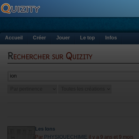
Accueil
Créer
Jouer
Le top
Infos
Rechercher sur Quizity
Les Ions
Par
PHYSIQUECHIMIE
il y a 9 ans et 9 mois