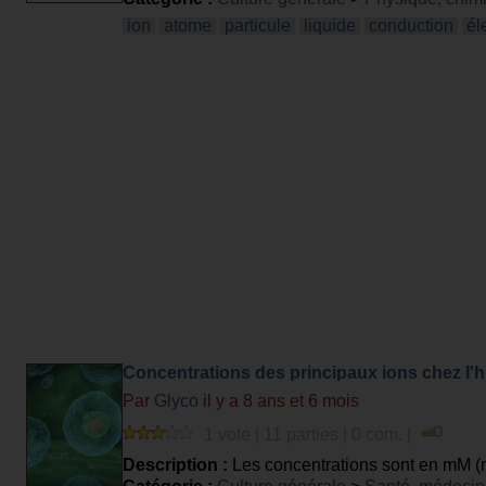
ion
atome
particule
liquide
conduction
él
Concentrations des principaux ions chez l'
Par
Glyco
il y a 8 ans et 6 mois
1 vote | 11 parties | 0 com. |
Description :
Les concentrations sont en mM (mm
ExtraCellulaire (EC). Les charges des ions/mol