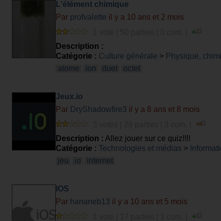
L'élément chimique
Par
profvalette
il y a 10 ans et 2 mois
1 vote | 50 parties | 0 com. |
Description :
Catégorie :
Culture générale
>
Physique, chim
atome
ion
duet
octet
Jeux.io
Par
DryShadowfire3
il y a 8 ans et 8 mois
3 votes | 28 parties | 3 com. |
Description :
Allez jouer sur ce quiz!!!!
Catégorie :
Technologies et médias
>
Informati
jeu
io
internet
IOS
Par
hananeb13
il y a 10 ans et 5 mois
1 vote | 17 parties | 1 com. |