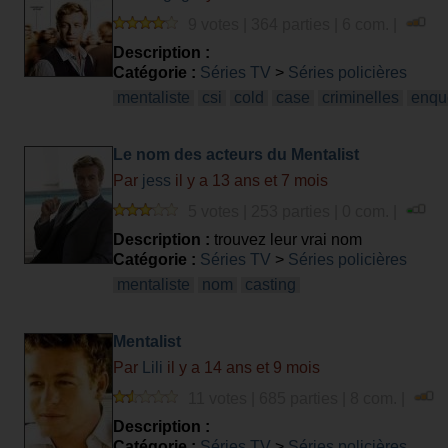
9 votes | 364 parties | 6 com. |
Description :
Catégorie :
Séries TV
>
Séries policières
mentaliste
csi
cold
case
criminelles
enqu
Le nom des acteurs du Mentalist
Par
jess
il y a 13 ans et 7 mois
5 votes | 253 parties | 0 com. |
Description :
trouvez leur vrai nom
Catégorie :
Séries TV
>
Séries policières
mentaliste
nom
casting
Mentalist
Par
Lili
il y a 14 ans et 9 mois
11 votes | 685 parties | 8 com. |
Description :
Catégorie :
Séries TV
>
Séries policières