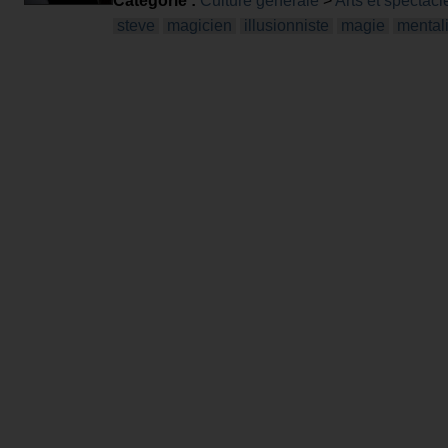
Catégorie :
Culture générale
>
Arts et spectacl
steve
magicien
illusionniste
magie
mental