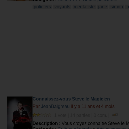
policiers
voyants
mentaliste
jane
simon
b
Connaissez-vous Steve le Magicien
Par
JeanBaigreau
il y a 11 ans et 4 mois
1 vote | 14 parties | 0 com. |
Description :
Vous croyez connaitre Steve le M
connaissez vraiment.