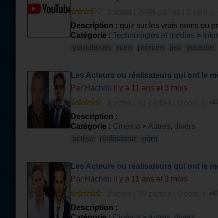
3 votes | 2098 parties | 2 com. |
Description :
quiz sur les vrais noms ou 
Catégorie :
Technologies et médias
>
Info
youtubeurs
nom
prénom
jeu
youtube
Les Acteurs ou réalisateurs qui ont le 
Par
Hachibi
il y a 11 ans et 3 mois
2 votes | 41 parties | 0 com. |
Description :
Catégorie :
Cinéma
>
Autres, divers
acteur
réalisateur
nom
Les Acteurs ou réalisateurs qui ont le 
Par
Hachibi
il y a 11 ans et 3 mois
2 votes | 39 parties | 0 com. |
Description :
Catégorie :
Cinéma
>
Autres, divers