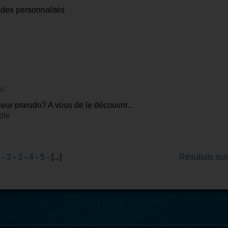
 des personnalités
eur pseudo? A vous de le découvrir...
ple
-
2
-
3
-
4
-
5
- [...]
Résultats sui