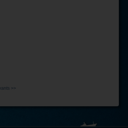
vants >>