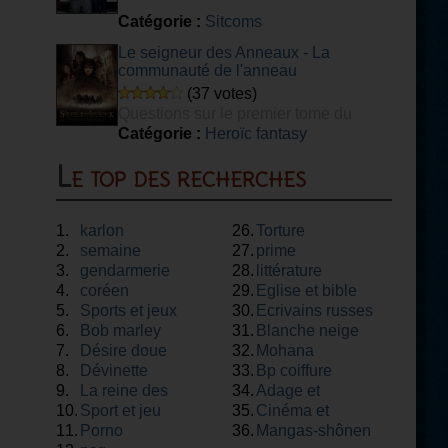
Catégorie :
Sitcoms
Le seigneur des Anneaux - La
communauté de l'anneau
(37 votes)
Questions sur le premier tome du
Seigneur des Anneaux
Catégorie :
Heroïc fantasy
Le top des recherches
1.
karlon
26.
Torture
2.
semaine
27.
prime
3.
gendarmerie
28.
littérature
4.
coréen
29.
Eglise et bible
5.
Sports et jeux
30.
Ecrivains russes
6.
Bob marley
31.
Blanche neige
7.
Désire doue
32.
Mohana
8.
Dévinette
33.
Bp coiffure
9.
La reine des
34.
Adage et
10.
neiges
Sport et jeu
35.
proverbe
Cinéma et
11.
Porno
36.
théâtre
Mangas-shônen