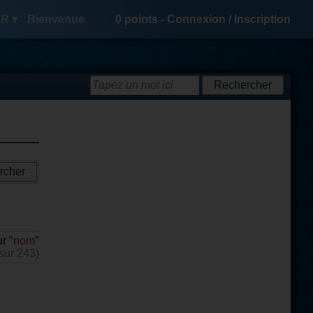
R ▾
Bienvenue
0
points -
Connexion
/
Inscription
r "
nom
"
sur 243)