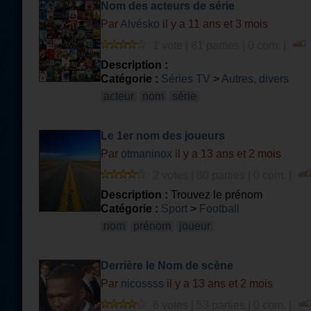
Nom des acteurs de série
Par
Alvésko
il y a 11 ans et 3 mois
1 vote | 81 parties | 0 com. |
Description :
Catégorie :
Séries TV
>
Autres, divers
acteur
nom
série
Le 1er nom des joueurs
Par
otmaninox
il y a 13 ans et 2 mois
2 votes | 80 parties | 0 com. |
Description :
Trouvez le prénom
Catégorie :
Sport
>
Football
nom
prénom
joueur
Derrière le Nom de scène
Par
nicossss
il y a 13 ans et 2 mois
6 votes | 53 parties | 0 com. |