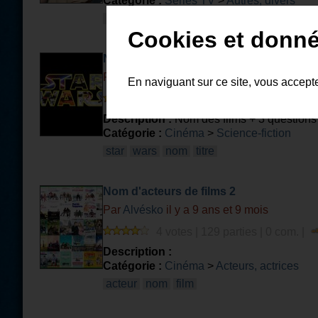
Catégorie :
Séries TV
>
Autres, divers
nom
personnage
culte
Cookies et donné
Nom des films star wars
Par
MAXOUSW
il y a 10 ans et 7 mois
En naviguant sur ce site, vous accept
6 votes | 79 parties | 2 com. |
Description :
Nom des films + 3 questions
Catégorie :
Cinéma
>
Science-fiction
star
wars
nom
titre
Nom d'acteurs de films 2
Par
Alvésko
il y a 9 ans et 9 mois
4 votes | 129 parties | 0 com. |
Description :
Catégorie :
Cinéma
>
Acteurs, actrices
acteur
nom
film