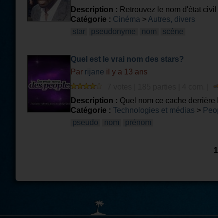
Description :
Retrouvez le nom d'état civil
Catégorie :
Cinéma
>
Autres, divers
star
pseudonyme
nom
scène
Quel est le vrai nom des stars?
Par
rijane
il y a 13 ans
7 votes | 185 parties | 4 com. |
Description :
Quel nom ce cache derrière l
Catégorie :
Technologies et médias
>
Peo
pseudo
nom
prénom
1