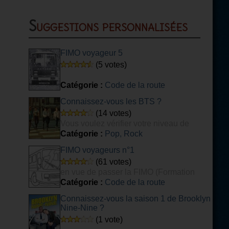
Suggestions personnalisées
FIMO voyageur 5
(5 votes)
Catégorie :
Code de la route
Connaissez-vous les BTS ?
(14 votes)
Vous voulez vérifier votre niveau de
connaissance du groupe de K-POP BTS ?
Catégorie :
Pop, Rock
Ce quiz est fait pour vous ! [DIFFICILE]
FIMO voyageurs n°1
(61 votes)
en vue de passer la FIMO (Formation
Initiale Minimale Obligatoire) voyageurs.
Catégorie :
Code de la route
Connaissez-vous la saison 1 de Brooklyn
Nine-Nine ?
(1 vote)