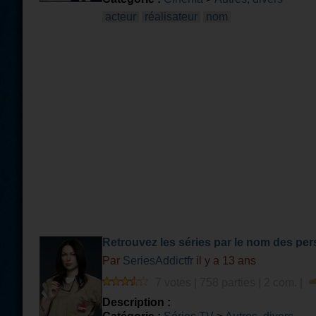
acteur
réalisateur
nom
Retrouvez les séries par le nom des p
Par
SeriesAddictfr
il y a 13 ans
7 votes | 758 parties | 2 com. |
Description :