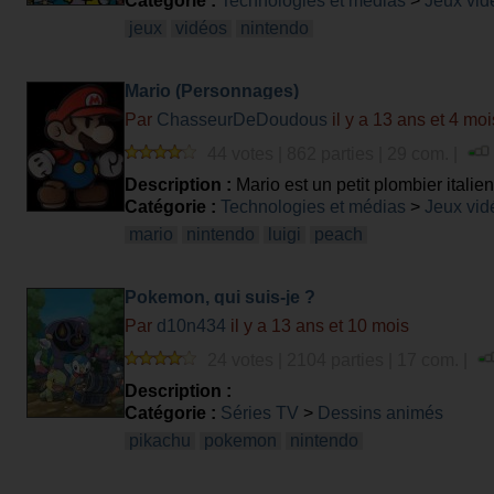
Catégorie :
Technologies et médias
>
Jeux vid
jeux
vidéos
nintendo
Mario (Personnages)
Par
ChasseurDeDoudous
il y a 13 ans et 4 moi
44 votes | 862 parties | 29 com. |
Description :
Mario est un petit plombier itali
Catégorie :
Technologies et médias
>
Jeux vid
mario
nintendo
luigi
peach
Pokemon, qui suis-je ?
Par
d10n434
il y a 13 ans et 10 mois
24 votes | 2104 parties | 17 com. |
Description :
Catégorie :
Séries TV
>
Dessins animés
pikachu
pokemon
nintendo