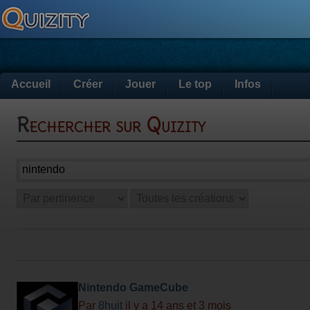
Accueil
Créer
Jouer
Le top
Infos
Rechercher sur Quizity
Nintendo GameCube
Par
8huit
il y a 14 ans et 3 mois