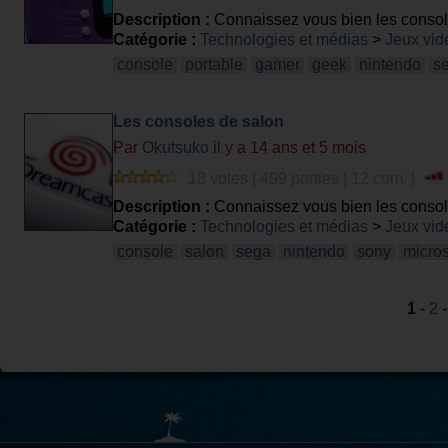
Description :
Connaissez vous bien les consol
Catégorie :
Technologies et médias
>
Jeux vid
console
portable
gamer
geek
nintendo
s
Les consoles de salon
Par
Okutsuko
il y a 14 ans et 5 mois
18 votes | 499 parties | 12 com. |
Description :
Connaissez vous bien les consol
Catégorie :
Technologies et médias
>
Jeux vid
console
salon
sega
nintendo
sony
micros
1
-
2