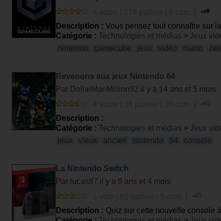
6 votes | 278 parties | 6 com. |
Description :
Vous pensez tout connaître sur 
Catégorie :
Technologies et médias
>
Jeux vid
nintendo
gamecube
jeux
vidéo
mario
zel
Revenons aux jeux Nintendo 64
Par
DollarManMillion92
il y a 14 ans et 5 mois
4 votes | 36 parties | 10 com. |
Description :
Catégorie :
Technologies et médias
>
Jeux vid
jeux
vieux
ancien
nintendo
64
console
La Nintendo Switch
Par
lucas87
il y a 9 ans et 4 mois
1 vote | 65 parties | 5 com. |
Description :
Quiz sur cette nouvelle console à
Catégorie :
Technologies et médias
>
Jeux vid