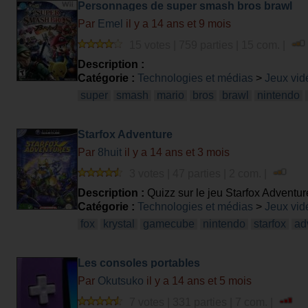
Personnages de super smash bros brawl
Par
Emel
il y a 14 ans et 9 mois
15 votes | 759 parties | 15 com. |
Description :
Catégorie :
Technologies et médias
>
Jeux vid
super
smash
mario
bros
brawl
nintendo
Starfox Adventure
Par
8huit
il y a 14 ans et 3 mois
3 votes | 47 parties | 2 com. |
Description :
Quizz sur le jeu Starfox Adventu
Catégorie :
Technologies et médias
>
Jeux vid
fox
krystal
gamecube
nintendo
starfox
ad
Les consoles portables
Par
Okutsuko
il y a 14 ans et 5 mois
7 votes | 331 parties | 7 com. |