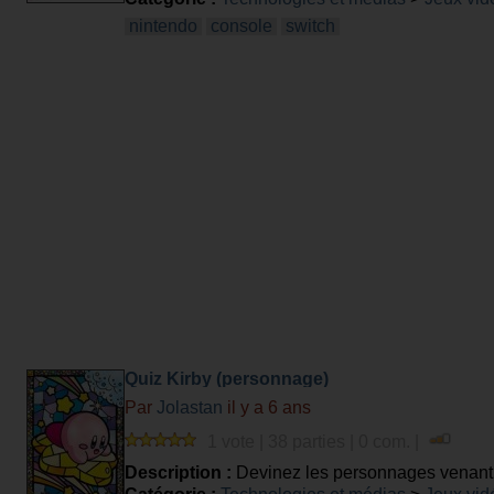
nintendo
console
switch
Quiz Kirby (personnage)
Par
Jolastan
il y a 6 ans
1 vote | 38 parties | 0 com. |
Description :
Devinez les personnages venant d