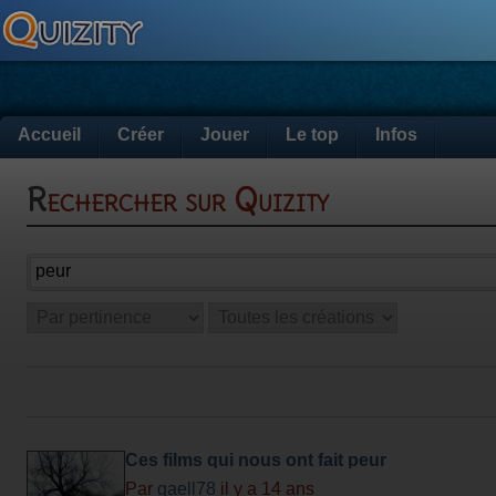
Accueil
Créer
Jouer
Le top
Infos
Rechercher sur Quizity
Ces films qui nous ont fait peur
Par
gaell78
il y a 14 ans