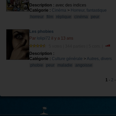
Description :
avec des indices
Catégorie :
Cinéma
>
Horreur, fantastique
horreur
film
réplique
cinéma
peur
Les phobies
Par
lolipi72
il y a 13 ans
5 votes | 344 parties | 5 com. |
Description :
Catégorie :
Culture générale
>
Autres, divers
phobie
peur
maladie
angoisse
1
-
2