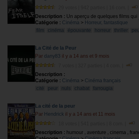
29 votes | 942 parties | 16 com. |
Description :
Un aperçu de quelques films qui no
selon les sensibilités. A partir des photos et vidé
Catégorie :
Cinéma
>
Horreur, fantastique
film
cinéma
épouvante
horreur
thriller
peu
La Cité de la Peur
Par
dany83
il y a 14 ans et 9 mois
7 votes | 327 parties | 4 com. |
Description :
Catégorie :
Cinéma
>
Cinéma français
cité
peur
nuls
chabat
farrougia
La cité de la peur
Par
Hendrick
il y a 14 ans et 11 mois
18 votes | 541 parties | 8 com. |
Description :
humour , aventure , cinema , fran
Catégorie :
Cinéma
>
Cinéma français