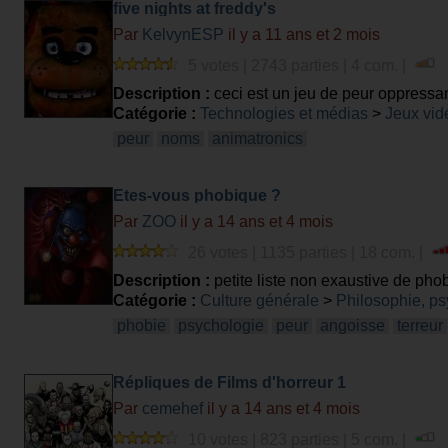
five nights at freddy's
Par
KelvynESP
il y a 11 ans et 2 mois
5 votes | 2743 parties | 4 com. |
Description :
ceci est un jeu de peur oppressa
Catégorie :
Technologies et médias
>
Jeux vid
peur
noms
animatronics
Etes-vous phobique ?
Par
ZOO
il y a 14 ans et 4 mois
26 votes | 1135 parties | 18 com. |
Description :
petite liste non exaustive de ph
Catégorie :
Culture générale
>
Philosophie, ps
phobie
psychologie
peur
angoisse
terreur
Répliques de Films d'horreur 1
Par
cemehef
il y a 14 ans et 4 mois
10 votes | 823 parties | 5 com. |