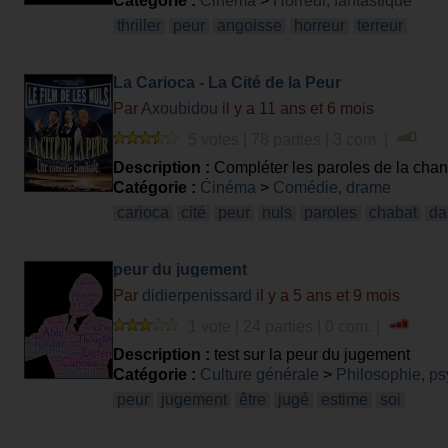
Catégorie :
Cinéma
>
Horreur, fantastique
thriller
peur
angoisse
horreur
terreur
La Carioca - La Cité de la Peur
Par
Axoubidou
il y a 11 ans et 6 mois
5 votes | 78 parties | 3 com. |
Description :
Compléter les paroles de la chan
culte : La Cité de la Peur (de les Nuls)
Catégorie :
Cinéma
>
Comédie, drame
carioca
cité
peur
nuls
paroles
chabat
da
peur du jugement
Par
didierpenissard
il y a 5 ans et 9 mois
1 vote | 24 parties | 0 com. |
Description :
test sur la peur du jugement
Catégorie :
Culture générale
>
Philosophie, ps
peur
jugement
être
jugé
estime
soi