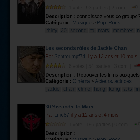
1 vote | 93 parties | 2 com. |
Description :
connaissez-vous ce groupe
Catégorie :
Musique
>
Pop, Rock
thirty
30
second
to
mars
membres
m
Les seconds rôles de Jackie Chan
Par
Schtroumpf74
il y a 13 ans et 10 mois
6 votes | 54 parties | 3 com. |
Description :
Retrouver les films auxquels 
Catégorie :
Cinéma
>
Acteurs, actrices
jackie
chan
chine
hong
kong
arts
m
30 Seconds To Mars
Par
Lilie87
il y a 12 ans et 4 mois
1 vote | 195 parties | 0 com. |
Description :
Catégorie :
Musique
>
Pop, Rock