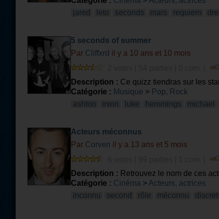
Catégorie :
Cinéma
>
Acteurs, actrices
jared
leto
seconds
mars
requiem
dr
5 seconds of summer
Par
Cliffxrd
il y a 10 ans et 10 mois
2 votes | 54 parties | 0 com. |
Description :
Ce quizz tiendras sur les st
Catégorie :
Musique
>
Pop, Rock
ashton
irwin
luke
hemmings
michael
Acteurs méconnus
Par
Corven
il y a 13 ans et 5 mois
6 votes | 99 parties | 1 com. |
Description :
Retrouvez le nom de ces acte
Catégorie :
Cinéma
>
Acteurs, actrices
inconnu
second
rôle
méconnu
discret