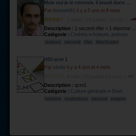
Mais oui je le connais, il jouait dans ....
Par
bismark91
il y a 5 ans et 8 mois
2 votes | 59 parties | 0 com. |
Description :
1 second rôle = 1 réponse ...
Catégorie :
Cinéma
>
Acteurs, actrices
acteurs
second
rôle
blocbuster
HDI qcm 1
Par
céxile
il y a 4 ans et 4 mois
0 vote | 10 parties | 0 com. |
Description :
qcm1
Catégorie :
Culture générale
>
Droit
histoire
institutions
second
empire