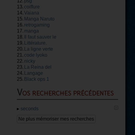
12.
psg
13.
coiffure
14.
Vaiana
15.
Manga Naruto
16.
retrogaming
17.
manga
18.
Il faut sauver le
19.
soldat rayan
Littérature.
20.
La ligne verte
21.
code lyoko
22.
nicky
23.
La Reina del
24.
flow
Langage
25.
Black ops 1
Vos recherches précédentes
▸
seconds
Ne plus mémoriser mes recherches