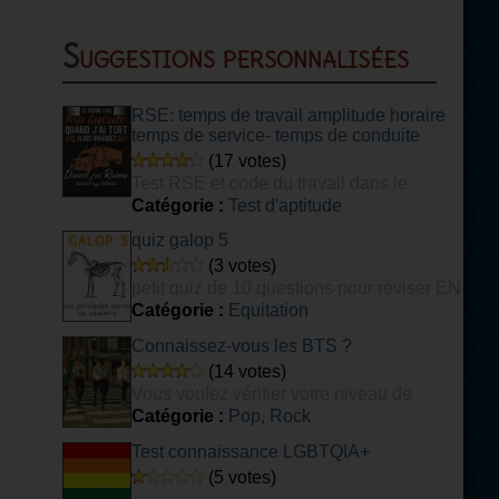
Suggestions personnalisées
RSE: temps de travail amplitude horaire
temps de service- temps de conduite
(17 votes)
Test RSE et code du travail dans le
transport
Catégorie :
Test d'aptitude
quiz galop 5
(3 votes)
petit quiz de 10 questions pour réviser EN
PARTIE son galop 5
Catégorie :
Equitation
Connaissez-vous les BTS ?
(14 votes)
Vous voulez vérifier votre niveau de
connaissance du groupe de K-POP BTS ?
Catégorie :
Pop, Rock
Ce quiz est fait pour vous ! [DIFFICILE]
Test connaissance LGBTQIA+
(5 votes)