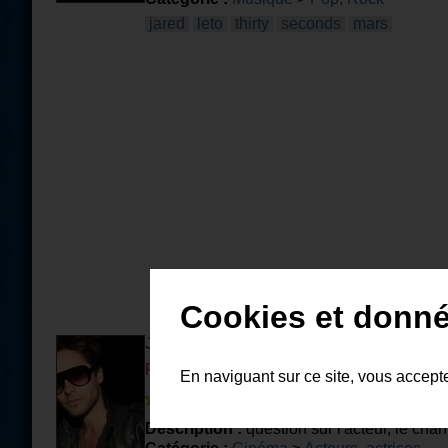
jared
leto
thirty
seconds
mars
Cookies et donné
Jared Leto
Par
emyrevenge
il y a 13 ans et 6 mois
En naviguant sur ce site, vous accept
2 votes | 91 parties | 0 com. |
Description :
question sur l'acteur, le chan