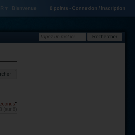
R ▾
Bienvenue
0
points -
Connexion
/
Inscription
econds
"
8 (sur 8)