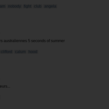
eam
nobody
fight
club
angela
ars australiennes 5 seconds of summer
clifford
calum
hood
urs...