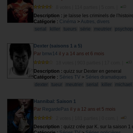
8 votes | 114 parties | 5 com. |
Description :
je laisse les criminels de l'histoir
en serie célèbres (ce qui est legerement differe
Catégorie :
Cinéma
>
Autres, divers
serial
killer
tueurs
série
meutrier
psychop
Dexter (saisons 1 a 5)
Par
bmw14
il y a 14 ans et 6 mois
18 votes | 903 parties | 17 com. |
Description :
quizz sur Dexter en general
Catégorie :
Séries TV
>
Séries dramatiques
dexter
tueur
meutrier
serial
killer
michael
Hannibal: Saison 1
Par
RegardePas
il y a 12 ans et 5 mois
2 votes | 181 parties | 0 com. |
Description :
quizz crée par K. sur la saison 1 
Catégorie :
Séries TV
>
Séries policières