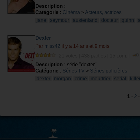
Description :
Catégorie :
Cinéma
>
Acteurs, actrices
jane
seymour
austenland
docteur
quinn
s
Dexter
Par
miss42
il y a 14 ans et 9 mois
21 votes | 438 parties | 15 com. |
Description :
série ''dexter''
Catégorie :
Séries TV
>
Séries policières
dexter
morgan
crime
meurtrier
serial
kille
1
-
2