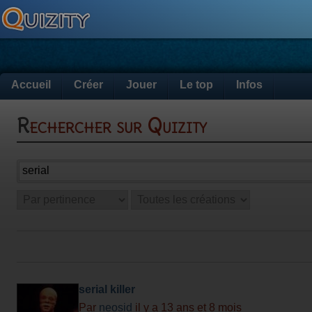
Accueil
Créer
Jouer
Le top
Infos
Rechercher sur Quizity
serial killer
Par
neosid
il y a 13 ans et 8 mois