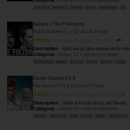
Catégorie :
Cinéma
>
Horreur, fantastique
cinéma
horreur
serial
killer
vendredi
13
Saison 1 The Following
Par
Rokalsem
il y a 12 ans et 2 mois
4 votes | 78 parties | 0 com. |
Description :
Quiz sur la 1ère saison de la sér
Catégorie :
Séries TV
>
Séries policières
following
kevin
bacon
tueur
serial
killer
Dexter Saison 4 à 6
Par
Remy97
il y a 13 ans et 7 mois
11 votes | 260 parties | 1 com. |
Description :
Suite et Fin du quizz sur Dexter
Catégorie :
Séries TV
>
Séries policières
dexter
michael
hall
serial
killer
détective