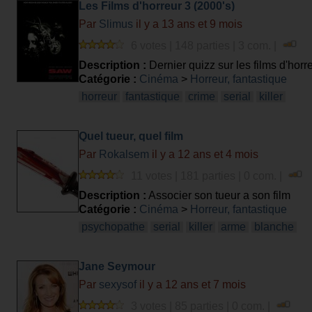
Les Films d'horreur 3 (2000's)
Par
Slimus
il y a 13 ans et 9 mois
6 votes | 148 parties | 3 com. |
Description :
Dernier quizz sur les films d'hor
Catégorie :
Cinéma
>
Horreur, fantastique
horreur
fantastique
crime
serial
killer
Quel tueur, quel film
Par
Rokalsem
il y a 12 ans et 4 mois
11 votes | 181 parties | 0 com. |
Description :
Associer son tueur a son film
Catégorie :
Cinéma
>
Horreur, fantastique
psychopathe
serial
killer
arme
blanche
Jane Seymour
Par
sexysof
il y a 12 ans et 7 mois
3 votes | 85 parties | 0 com. |