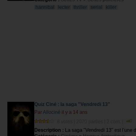
hannibal
lecter
thriller
serial
killer
Quiz Ciné : la saga "Vendredi 13"
Par
Allociné
il y a 14 ans
8 votes | 2070 parties | 2 com. |
Description :
La saga "Vendredi 13" est l'une 
avec un petit quiz... de treize questions !