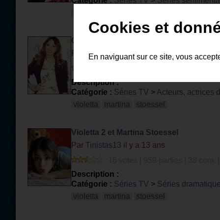
Catégorie :
Séries TV
>
Séries sentiment
martina
stoessel
tini
disney
channel
Cookies et donné
Connais-tu vraiment Martina Stoessel ?
Par
MlleWhiteEevee
il y a 11 ans et 7 mois
En naviguant sur ce site, vous accept
4 votes | 296 parties | 4 com. |
Description :
Catégorie :
Séries TV
>
Acteurs, actrices 
violetta
martina
stoessel
Violetta 2 et Martina Stoessel
Par
Tinistas13
il y a 13 ans
16 votes | 959 parties | 38 com. 
Description :
Catégorie :
Séries TV
>
Séries dramatiqu
violetta
martina
stoessel