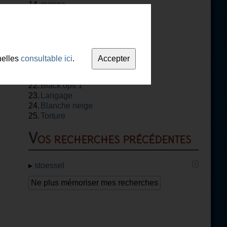
14.
manga
15.
Vaiana
16.
Il faut sauver le
17.
soldat rayan
Littérature.
18.
La ligne verte
19.
code lyoko
nelles
consultable ici
.
20.
nicky
21.
La Reina del
22.
flow
Black ops 1
23.
Langage
24.
Blanche neige
25.
Torture
Vos recherches précédentes
▸
stoessel
Ne plus mémoriser mes recherches