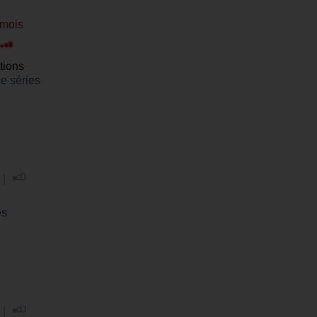
 mois
tions
de séries
 |
es
 |