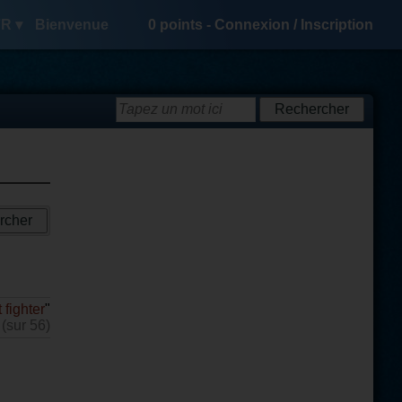
R ▾
Bienvenue
0
points -
Connexion
/
Inscription
t fighter
"
 (sur 56)