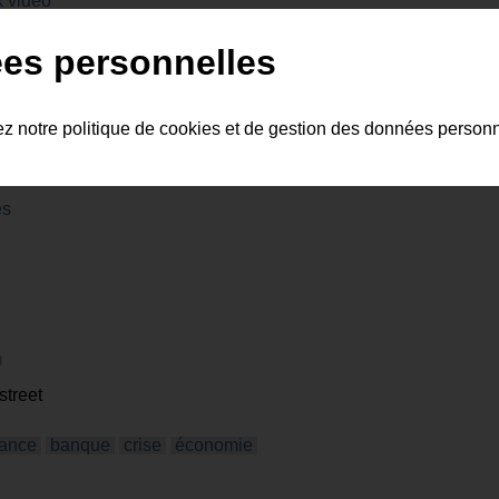
 vidéo
nli
ken
capcom
es personnelles
ez notre politique de cookies et de gestion des données person
es
street
nance
banque
crise
économie