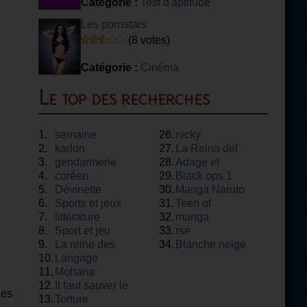
Catégorie :
Test d'aptitude
Les pornstars
(8 votes)
Catégorie :
Cinéma
Le top des recherches
1.
semaine
26.
nicky
2.
karlon
27.
La Reina del
3.
gendarmerie
28.
flow
Adage et
4.
coréen
29.
proverbe
Black ops 1
5.
Dévinette
30.
Manga Naruto
6.
Sports et jeux
31.
Teen of
7.
littérature
32.
manga
8.
Sport et jeu
33.
rse
9.
La reine des
34.
Blanche neige
10.
neiges
Langage
11.
Mohana
12.
Il faut sauver le
les
13.
soldat rayan
Torture