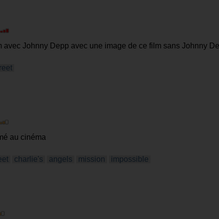
ilm avec Johnny Depp avec une image de ce film sans Johnny D
reet
imé au cinéma
eet
charlie's
angels
mission
impossible