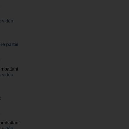
 vidéo
re partie
ombattant
 vidéo
2
ombattant
 vidéo