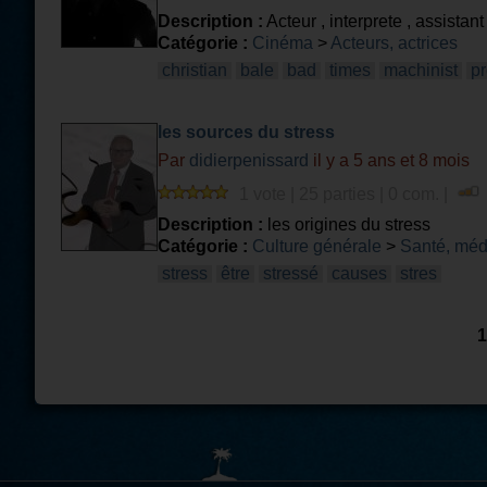
Description :
Acteur , interprete , assistan
Catégorie :
Cinéma
>
Acteurs, actrices
christian
bale
bad
times
machinist
pr
les sources du stress
Par
didierpenissard
il y a 5 ans et 8 mois
1 vote | 25 parties | 0 com. |
Description :
les origines du stress
Catégorie :
Culture générale
>
Santé, méd
stress
être
stressé
causes
stres
1