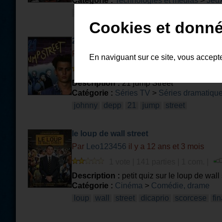
Catégorie :
Technologies et médias
>
Jeux
street
fighter
personnages
baston
chu
Cookies et donné
21 Jump Street 1987/2012
Par
Hendrick
il y a 14 ans et 1 mois
En naviguant sur ce site, vous accept
3 votes | 77 parties | 2 com. |
Description :
21 jump Street
Catégorie :
Séries TV
>
Séries dramatiqu
johnny
depp
21
jump
street
le loup de wall street
Par
Leo123456
il y a 12 ans et 3 mois
1 vote | 141 parties | 1 com. |
Description :
petit quiz sur le loup de wall 
Catégorie :
Cinéma
>
Comédie, drame
loup
wall
street
dicaprio
scorcese
fi