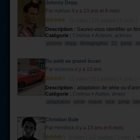
Johnny Depp
Par
nykhau
il y a 13 ans et 8 mois
12 votes | 221 parties | 5 com. |
Description :
Saurez-vous identifier un f
Catégorie :
Cinéma
>
Acteurs, actrices
johnny
depp
filmographie
21
jump
st
Du petit au grand écran
Par
nicossss
il y a 13 ans
13 votes | 113 parties | 4 com. |
Description :
adaptation de série ou d'an
Catégorie :
Cinéma
>
Autres, divers
adaptation
série
miami
vice
jump
str
Christian Bale
Par
Hendrick
il y a 13 ans et 6 mois
9 votes | 142 parties | 1 com. |