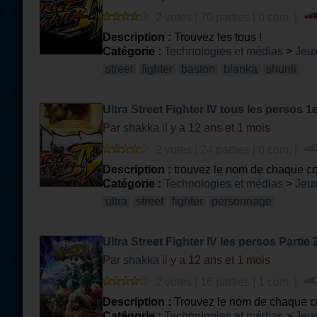
2 votes | 70 parties | 0 com. |
Description :
Trouvez les tous !
Catégorie :
Technologies et médias
>
Jeux
street
fighter
baston
blanka
shunli
Ultra Street Fighter IV tous les persos 1e
Par
shakka
il y a 12 ans et 1 mois
2 votes | 24 parties | 0 com. |
Description :
trouvez le nom de chaque c
Catégorie :
Technologies et médias
>
Jeux
ultra
street
fighter
personnage
Ultra Street Fighter IV les persos Partie 
Par
shakka
il y a 12 ans et 1 mois
2 votes | 16 parties | 1 com. |
Description :
Trouvez le nom de chaque c
Catégorie :
Technologies et médias
>
Jeux