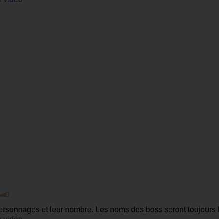
personnages et leur nombre. Les noms des boss seront toujours 
es mêmes pour l'asie