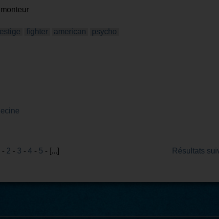
t monteur
estige
fighter
american
psycho
ecine
-
2
-
3
-
4
-
5
- [...]
Résultats sui