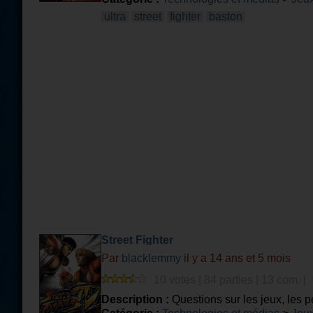
ultra
street
fighter
baston
Street Fighter
Par
blacklemmy
il y a 14 ans et 5 mois
10 votes | 84 parties | 13 com. |
Description :
Questions sur les jeux, les 
noms occidentaux, quand ce ne sont pas l