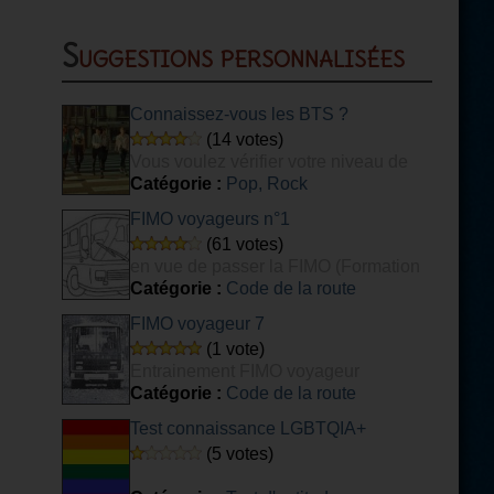
Suggestions personnalisées
Connaissez-vous les BTS ?
(14 votes)
Vous voulez vérifier votre niveau de
connaissance du groupe de K-POP BTS ?
Catégorie :
Pop, Rock
Ce quiz est fait pour vous ! [DIFFICILE]
FIMO voyageurs n°1
(61 votes)
en vue de passer la FIMO (Formation
Initiale Minimale Obligatoire) voyageurs.
Catégorie :
Code de la route
FIMO voyageur 7
(1 vote)
Entrainement FIMO voyageur
Catégorie :
Code de la route
Test connaissance LGBTQIA+
(5 votes)