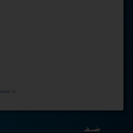
vants >>