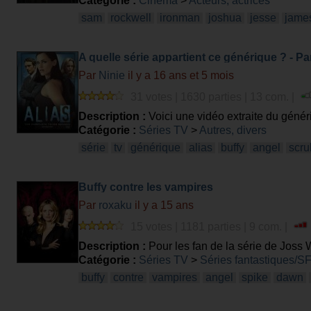
Catégorie :
Cinéma
>
Acteurs, actrices
sam
rockwell
ironman
joshua
jesse
jame
A quelle série appartient ce générique ? - Par
Par
Ninie
il y a 16 ans et 5 mois
31 votes | 1630 parties | 13 com. |
Description :
Voici une vidéo extraite du généri
Catégorie :
Séries TV
>
Autres, divers
série
tv
générique
alias
buffy
angel
scru
Buffy contre les vampires
Par
roxaku
il y a 15 ans
15 votes | 1181 parties | 9 com. |
Description :
Pour les fan de la série de Joss
Catégorie :
Séries TV
>
Séries fantastiques/S
buffy
contre
vampires
angel
spike
dawn