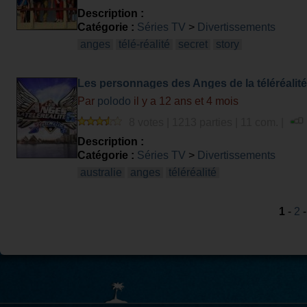
Description :
Catégorie :
Séries TV
>
Divertissements
anges
télé-réalité
secret
story
Les personnages des Anges de la téléréalité
Par
polodo
il y a 12 ans et 4 mois
8 votes | 1213 parties | 11 com. |
Description :
Catégorie :
Séries TV
>
Divertissements
australie
anges
téléréalité
1
-
2