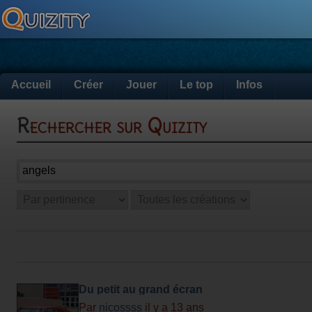
Accueil
Créer
Jouer
Le top
Infos
Rechercher sur Quizity
Du petit au grand écran
Par
nicossss
il y a 13 ans