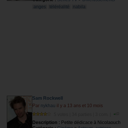
anges
téléréalité
nabila
Sam Rockwell
Par
nykhau
il y a 13 ans et 10 mois
5 votes | 34 parties | 3 com. |
Description :
Petite dédicace à Nicolaouch