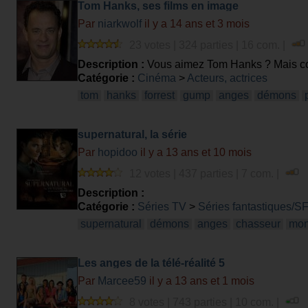
Tom Hanks, ses films en image
Par
niarkwolf
il y a 14 ans et 3 mois
23 votes | 324 parties | 16 com. |
Description :
Vous aimez Tom Hanks ? Mais con
Catégorie :
Cinéma
>
Acteurs, actrices
tom
hanks
forrest
gump
anges
démons
supernatural, la série
Par
hopidoo
il y a 13 ans et 10 mois
12 votes | 437 parties | 7 com. |
Description :
Catégorie :
Séries TV
>
Séries fantastiques/S
supernatural
démons
anges
chasseur
mon
Les anges de la télé-réalité 5
Par
Marcee59
il y a 13 ans et 1 mois
8 votes | 743 parties | 10 com. |