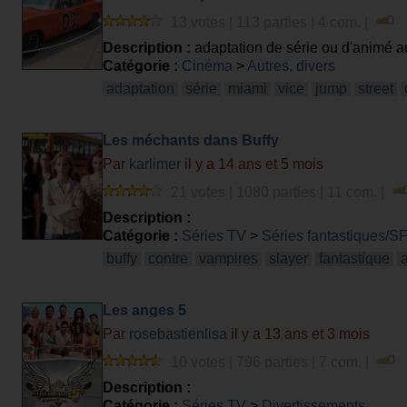
13 votes | 113 parties | 4 com. |
Description :
adaptation de série ou d'animé 
Catégorie :
Cinéma
>
Autres, divers
adaptation
série
miami
vice
jump
street
Les méchants dans Buffy
Par
karlimer
il y a 14 ans et 5 mois
21 votes | 1080 parties | 11 com. |
Description :
Catégorie :
Séries TV
>
Séries fantastiques/S
buffy
contre
vampires
slayer
fantastique
Les anges 5
Par
rosebastienlisa
il y a 13 ans et 3 mois
10 votes | 796 parties | 7 com. |
Description :
Catégorie :
Séries TV
>
Divertissements