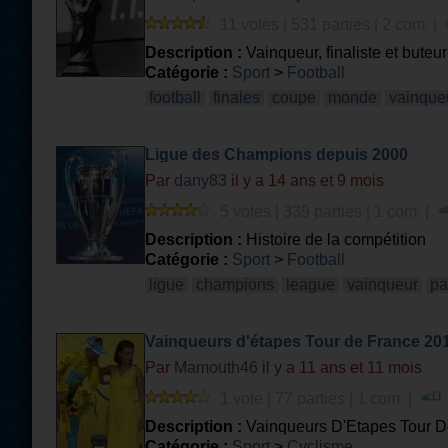
11 votes | 531 parties | 2 com. |
Description :
Vainqueur, finaliste et buteur
Catégorie :
Sport
>
Football
football
finales
coupe
monde
vainque
Ligue des Champions depuis 2000
Par
dany83
il y a 14 ans et 9 mois
5 votes | 339 parties | 1 com. |
Description :
Histoire de la compétition
Catégorie :
Sport
>
Football
ligue
champions
league
vainqueur
pa
Vainqueurs d'étapes Tour de France 20
Par
Mamouth46
il y a 11 ans et 11 mois
1 vote | 77 parties | 1 com. |
Description :
Vainqueurs D'Etapes Tour D
Catégorie :
Sport
>
Cyclisme