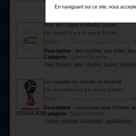
Catégorie :
Sport
>
Cyclisme
En naviguant sur ce site, vous accept
cyclisme
route
record
vainqueur
Tour de France et Maillot Jaune
Par
dany83
il y a 14 ans et 8 mois
2 votes | 155 parties | 0 com. |
Description :
des victoires, des dates, des 
Catégorie :
Sport
>
Cyclisme
tour
france
pois
maillot
jaune
vainqu
Les coupes du monde de football
Par
acoubidou
il y a 9 ans et 11 mois
5 votes | 80 parties | 0 com. |
Description :
connaissez vous l'histoire 
Catégorie :
Sport
>
Football
coupe
monde
vainqueur
qualification