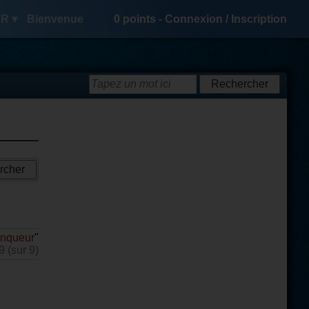
R ▾
Bienvenue
0
points -
Connexion
/
Inscription
inqueur
"
9 (sur 9)