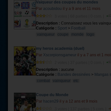
Vaiqueur des coupes du mondes
Par
acoubidou
il y a 9 ans et 11 mois
3 votes | 68 parties | 0 com. |
Description :
Connaissez vous les vainq
Catégorie :
Sport
>
Football
vainqueur
coupe
monde
logo
my heros academia (duel)
Par
Xscorpionsgameur
il y a 7 ans et 1 mo
2 votes | 37 parties | 0 com. |
Description :
aucune
Catégorie :
Bandes dessinées
>
Mangas 
combat
vainqueur
etc
Coupe du Monde
Par
hacen29
il y a 12 ans et 9 mois
3 votes | 137 parties | 5 com. |