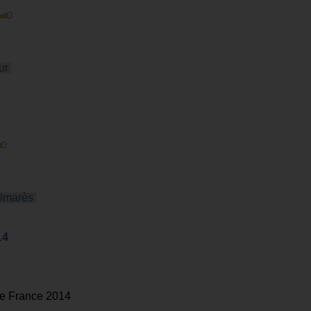
ur
lmarès
14
e France 2014