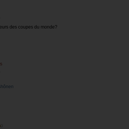
ueurs des coupes du monde?
is
shônen