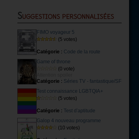
Suggestions personnalisées
FIMO voyageur 5
(5 votes)
Catégorie :
Code de la route
Game of throne
(0 vote)
Attention spoiler
Catégorie :
Séries TV - fantastique/SF
Test connaissance LGBTQIA+
(5 votes)
Catégorie :
Test d'aptitude
Galop 4 nouveau programme
(10 votes)