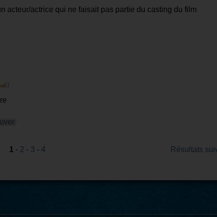
un acteur/actrice qui ne faisait pas partie du casting du film
re
ouver
1
-
2
-
3
-
4
Résultats sui