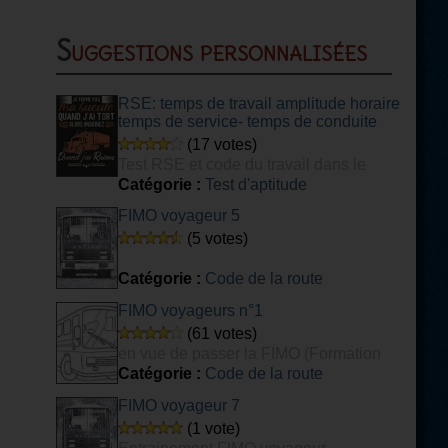
Suggestions personnalisées
RSE: temps de travail amplitude horaire
temps de service- temps de conduite
(17 votes)
Test RSE et code du travail dans le
transport
Catégorie :
Test d'aptitude
FIMO voyageur 5
(5 votes)
Catégorie :
Code de la route
FIMO voyageurs n°1
(61 votes)
en vue de passer la FIMO (Formation
Initiale Minimale Obligatoire) voyageurs.
Catégorie :
Code de la route
FIMO voyageur 7
(1 vote)