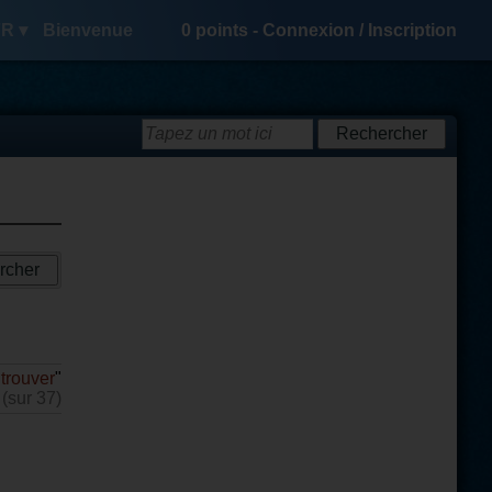
R ▾
Bienvenue
0
points -
Connexion
/
Inscription
"
trouver
"
 (sur 37)