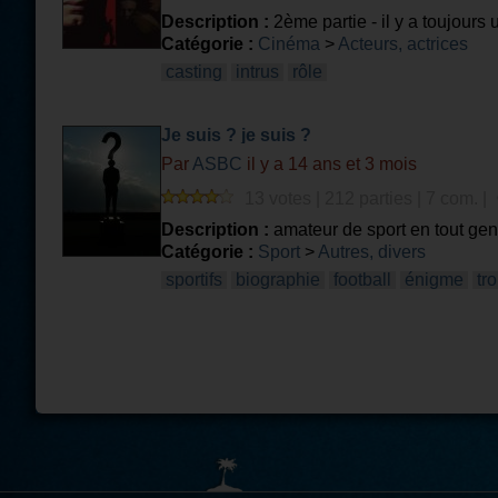
Description :
2ème partie - il y a toujours 
Catégorie :
Cinéma
>
Acteurs, actrices
casting
intrus
rôle
Je suis ? je suis ?
Par
ASBC
il y a 14 ans et 3 mois
13 votes | 212 parties | 7 com. |
Description :
amateur de sport en tout gen
Catégorie :
Sport
>
Autres, divers
sportifs
biographie
football
énigme
tr