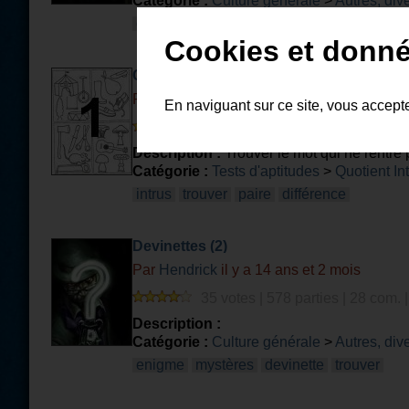
Catégorie :
Culture générale
>
Autres, div
enigme
mystère
devinettes
trouver
Cookies et donné
Chercher l'intrus ( Partie 1/3 )
Par
MADDAX
il y a 15 ans et 6 mois
En naviguant sur ce site, vous accept
60 votes | 2817 parties | 58 com.
Description :
Trouver le mot qui ne rentre
Catégorie :
Tests d'aptitudes
>
Quotient Int
intrus
trouver
paire
différence
Devinettes (2)
Par
Hendrick
il y a 14 ans et 2 mois
35 votes | 578 parties | 28 com. 
Description :
Catégorie :
Culture générale
>
Autres, div
enigme
mystères
devinette
trouver