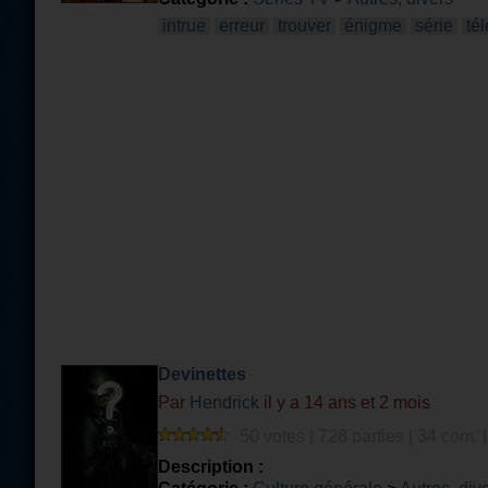
intrue
erreur
trouver
énigme
série
té
Devinettes
Par
Hendrick
il y a 14 ans et 2 mois
50 votes | 728 parties | 34 com. 
Description :