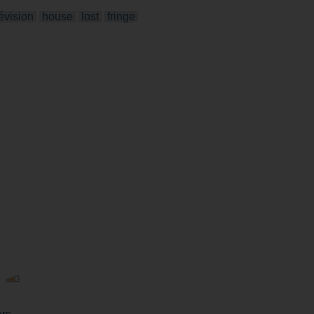
lévision
house
lost
fringe
|