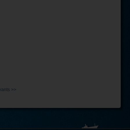
vants >>