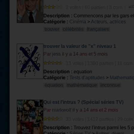
2 votes | 60 parties | 3 com. |
Description :
Commencons par les gars et e
Catégorie :
Cinéma
>
Acteurs, actrices
trouver
célébrités
françaises
trouver la valeur de "x" niveau 1
Par
jess
il y a 14 ans et 5 mois
13 votes | 1380 parties | 11 com.
Description :
equation
Catégorie :
Tests d'aptitudes
>
Mathemati
équation
mathématique
inconnue
Qui est l'intrus ? (Spécial séries TV)
Par
niarkwolf
il y a 14 ans et 2 mois
33 votes | 1412 parties | 29 com.
Description :
Trouvez l'intrus parmi les 5 p
Catégorie :
Séries TV
>
Autres, divers