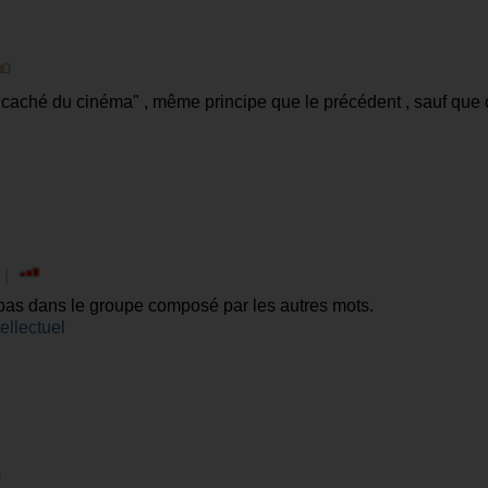
t caché du cinéma" , même principe que le précédent , sauf que 
is autant de points !
 |
 pas dans le groupe composé par les autres mots.
ellectuel