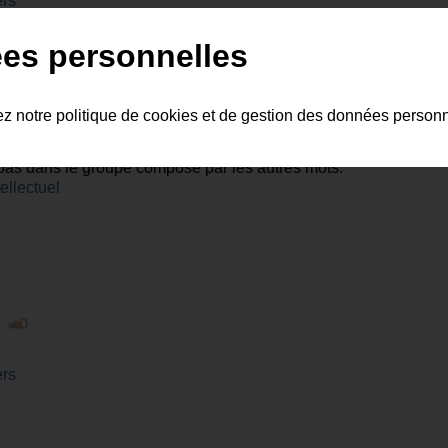
ers
es personnelles
ez notre politique de cookies et de gestion des données person
 |
 pas dans le groupe composé par les autres mots.
ellectuel
|
ers