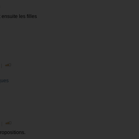
nsuite les filles
 |
ques
 |
ropositions.