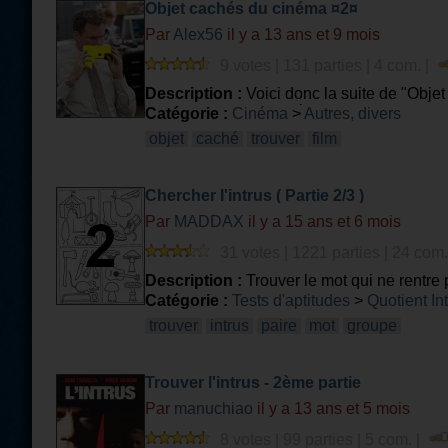
Objet cachés du cinéma ¤2¤
Par
Alex56
il y a 13 ans et 9 mois
9 votes | 131 parties | 4 com. |
Description :
Voici donc la suite de "Obje
fois il n'y aura que 3 réponses possibles ma
Catégorie :
Cinéma
>
Autres, divers
objet
caché
trouver
film
Chercher l'intrus ( Partie 2/3 )
Par
MADDAX
il y a 15 ans et 6 mois
31 votes | 1221 parties | 24 com.
Description :
Trouver le mot qui ne rentre
Catégorie :
Tests d'aptitudes
>
Quotient Int
trouver
intrus
paire
mot
groupe
Trouver l'intrus - 2ème partie
Par
manuchiao
il y a 13 ans et 5 mois
8 votes | 99 parties | 5 com. |