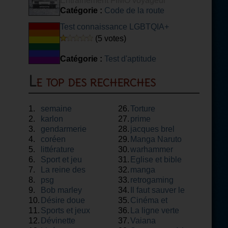
Entrainement FIMO voyageur
Catégorie :
Code de la route
Test connaissance LGBTQIA+
(5 votes)
Catégorie :
Test d'aptitude
Le top des recherches
1.
semaine
26.
Torture
2.
karlon
27.
prime
3.
gendarmerie
28.
jacques brel
4.
coréen
29.
Manga Naruto
5.
littérature
30.
warhammer
6.
Sport et jeu
31.
Eglise et bible
7.
La reine des
32.
manga
8.
neiges
psg
33.
retrogaming
9.
Bob marley
34.
Il faut sauver le
10.
Désire doue
35.
soldat rayan
Cinéma et
11.
Sports et jeux
36.
théâtre
La ligne verte
12.
Dévinette
37.
Vaiana