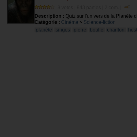
8 votes | 843 parties | 2 com. |
Description :
Quiz sur l'univers de la Planète d
Catégorie :
Cinéma
>
Science-fiction
planète
singes
pierre
boulle
charlton
hes