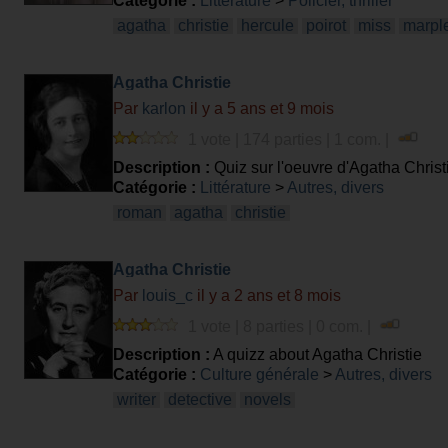
Catégorie :
Littérature
>
Policier, thriller
agatha
christie
hercule
poirot
miss
marpl
Agatha Christie
Par
karlon
il y a 5 ans et 9 mois
1 vote | 174 parties | 1 com. |
Description :
Quiz sur l'oeuvre d'Agatha Christ
Catégorie :
Littérature
>
Autres, divers
roman
agatha
christie
Agatha Christie
Par
louis_c
il y a 2 ans et 8 mois
1 vote | 8 parties | 0 com. |
Description :
A quizz about Agatha Christie
Catégorie :
Culture générale
>
Autres, divers
writer
detective
novels