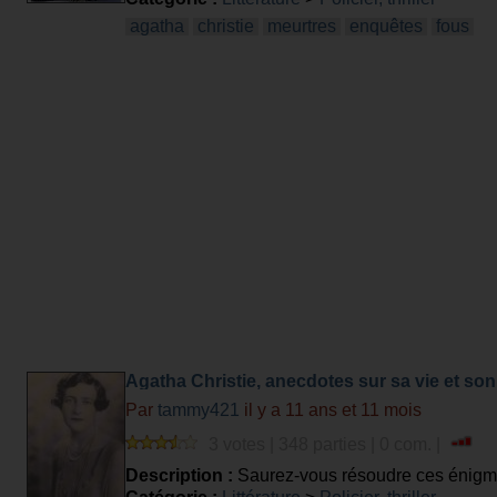
agatha
christie
meurtres
enquêtes
fous
Agatha Christie, anecdotes sur sa vie et so
Par
tammy421
il y a 11 ans et 11 mois
3 votes | 348 parties | 0 com. |
Description :
Saurez-vous résoudre ces énigmes?