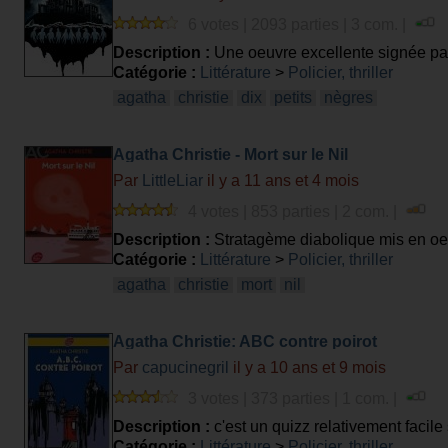
6 votes | 2093 parties | 3 com. |
Description :
Une oeuvre excellente signée par
Catégorie :
Littérature
>
Policier, thriller
agatha
christie
dix
petits
nègres
Agatha Christie - Mort sur le Nil
Par
LittleLiar
il y a 11 ans et 4 mois
4 votes | 853 parties | 2 com. |
Description :
Stratagème diabolique mis en oeuv
Catégorie :
Littérature
>
Policier, thriller
agatha
christie
mort
nil
Agatha Christie: ABC contre poirot
Par
capucinegril
il y a 10 ans et 9 mois
3 votes | 373 parties | 1 com. |
Description :
c'est un quizz relativement facile 
Catégorie :
Littérature
>
Policier, thriller