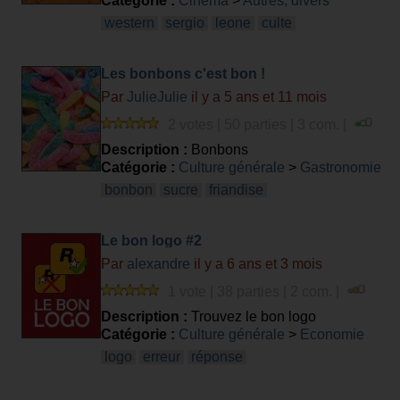
Catégorie :
Cinéma
>
Autres, divers
western
sergio
leone
culte
Les bonbons c'est bon !
Par
JulieJulie
il y a 5 ans et 11 mois
2 votes | 50 parties | 3 com. |
Description :
Bonbons
Catégorie :
Culture générale
>
Gastronomie
bonbon
sucre
friandise
Le bon logo #2
Par
alexandre
il y a 6 ans et 3 mois
1 vote | 38 parties | 2 com. |
Description :
Trouvez le bon logo
Catégorie :
Culture générale
>
Economie
logo
erreur
réponse