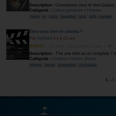
Description :
Connaissez vous le Vert-Galant, le
Catégorie :
Culture générale
>
Histoire
henri
iv
sully
ravaillac
pau
édit
nantes
Êtes vous bon en cinéma ?
Par
OLRetro
il y a 13 ans
13 votes | 351 parties | 8 com. |
Description :
T'es une bille ou un cinéphile ? V
Catégorie :
Cinéma
>
Autres, divers
divers
leone
kurosawa
classique
1
-
2