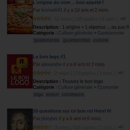
L'origine du nom ... bon appétit !
Par
bismark91
il y a 10 ans et 2 mois
11 votes | 206 parties | 8 com. |
Description :
1 origine = 1 réponse ... ou pas !!
Catégorie :
Culture générale
>
Gastronomie
gastronomie
gourmandise
cuisine
Le bon logo #1
Par
alexandre
il y a 6 ans et 3 mois
2 votes | 123 parties | 3 com. |
Description :
Trouvez le bon logo
Catégorie :
Culture générale
>
Economie
logo
erreur
commerce
20 questions sur ce bon roi Henri IV
Par
philyber
il y a 9 ans et 8 mois
3 votes | 614 parties | 1 com. |