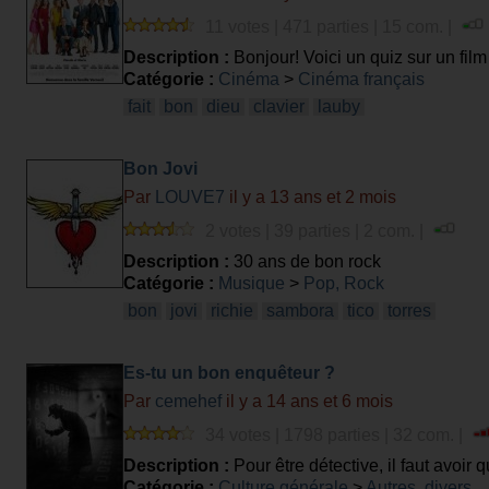
11 votes | 471 parties | 15 com. |
Description :
Bonjour! Voici un quiz sur un film
les salles! Amusez-vous bien!
Catégorie :
Cinéma
>
Cinéma français
fait
bon
dieu
clavier
lauby
Bon Jovi
Par
LOUVE7
il y a 13 ans et 2 mois
2 votes | 39 parties | 2 com. |
Description :
30 ans de bon rock
Catégorie :
Musique
>
Pop, Rock
bon
jovi
richie
sambora
tico
torres
Es-tu un bon enquêteur ?
Par
cemehef
il y a 14 ans et 6 mois
34 votes | 1798 parties | 32 com. |
Description :
Pour être détective, il faut avoir 
Catégorie :
Culture générale
>
Autres, divers