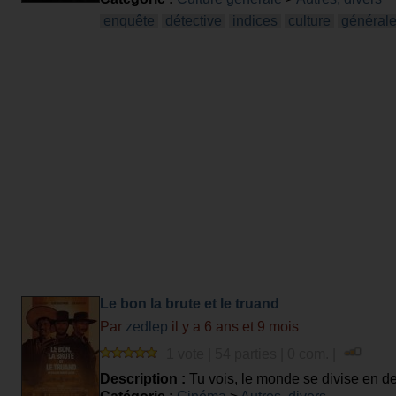
enquête
détective
indices
culture
général
Le bon la brute et le truand
Par
zedlep
il y a 6 ans et 9 mois
1 vote | 54 parties | 0 com. |
Description :
Tu vois, le monde se divise en de
Toi tu creuses.