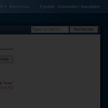
R ▾
Bienvenue
0
points -
Connexion
/
Inscription
r "
euro
"
 (sur 42)