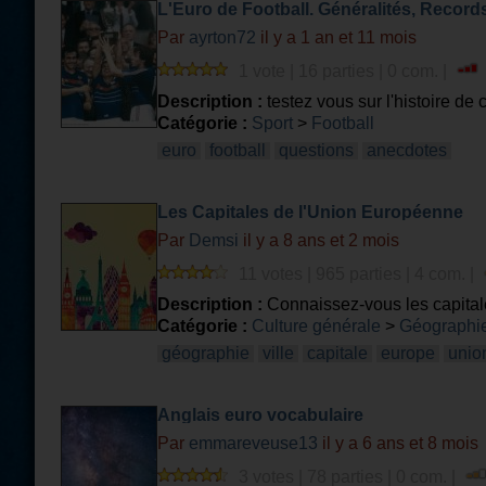
L'Euro de Football. Généralités, Record
Par
ayrton72
il y a 1 an et 11 mois
1 vote | 16 parties | 0 com. |
Description :
testez vous sur l'histoire de 
Catégorie :
Sport
>
Football
euro
football
questions
anecdotes
Les Capitales de l'Union Européenne
Par
Demsi
il y a 8 ans et 2 mois
11 votes | 965 parties | 4 com. |
Description :
Connaissez-vous les capital
Catégorie :
Culture générale
>
Géographie
géographie
ville
capitale
europe
unio
Anglais euro vocabulaire
Par
emmareveuse13
il y a 6 ans et 8 mois
3 votes | 78 parties | 0 com. |