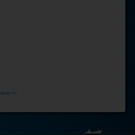
vants >>