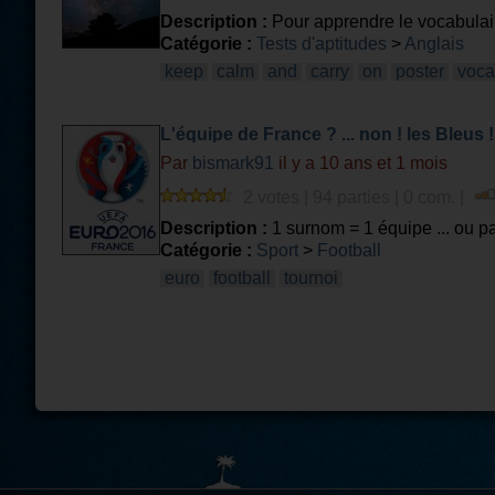
Description :
Pour apprendre le vocabulair
Catégorie :
Tests d'aptitudes
>
Anglais
keep
calm
and
carry
on
poster
voca
L'équipe de France ? ... non ! les Bleus !
Par
bismark91
il y a 10 ans et 1 mois
2 votes | 94 parties | 0 com. |
Description :
1 surnom = 1 équipe ... ou pa
Catégorie :
Sport
>
Football
euro
football
tournoi