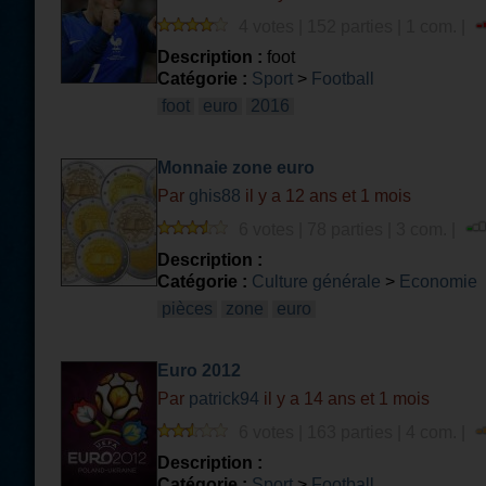
4 votes | 152 parties | 1 com. |
Description :
foot
Catégorie :
Sport
>
Football
foot
euro
2016
Monnaie zone euro
Par
ghis88
il y a 12 ans et 1 mois
6 votes | 78 parties | 3 com. |
Description :
Catégorie :
Culture générale
>
Economie
pièces
zone
euro
Euro 2012
Par
patrick94
il y a 14 ans et 1 mois
6 votes | 163 parties | 4 com. |
Description :
Catégorie :
Sport
>
Football