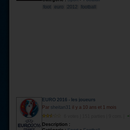
foot
euro
2012
football
EURO 2016 - les joueurs
Par
sheitan31
il y a 10 ans et 1 mois
6 votes | 151 parties | 9 com. |
Description :