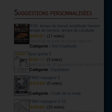
Suggestions personnalisées
RSE: temps de travail amplitude horaire
temps de service- temps de conduite
(17 votes)
Test RSE et code du travail dans le
transport
Catégorie :
Test d'aptitude
quiz galop 5
(3 votes)
petit quiz de 10 questions pour réviser EN
PARTIE son galop 5
Catégorie :
Equitation
FIMO voyageur 5
(5 votes)
Catégorie :
Code de la route
FIMO voyageur n°13
(15 votes)