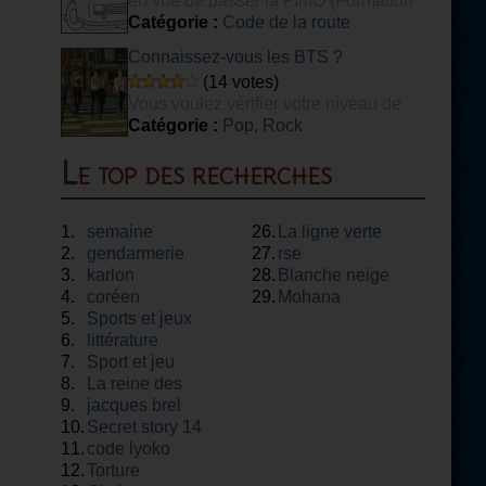
en vue de passer la FIMO (Formation
Initiale Minimale Obligatoire) voyageurs.
Catégorie :
Code de la route
Connaissez-vous les BTS ?
(14 votes)
Vous voulez vérifier votre niveau de
connaissance du groupe de K-POP BTS ?
Catégorie :
Pop, Rock
Ce quiz est fait pour vous ! [DIFFICILE]
Le top des recherches
1.
semaine
26.
La ligne verte
2.
gendarmerie
27.
rse
3.
karlon
28.
Blanche neige
4.
coréen
29.
Mohana
5.
Sports et jeux
6.
littérature
7.
Sport et jeu
8.
La reine des
9.
neiges
jacques brel
10.
Secret story 14
11.
code lyoko
12.
Torture