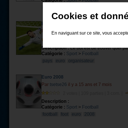
Catégorie :
Sport
>
Football
euro
2016
football
Cookies et donné
Euro de Football - Pays organisateurs
Par
lucas87
il y a 9 ans et 11 mois
En naviguant sur ce site, vous accept
3 votes | 34 parties | 4 com. |
Description :
Le but est de trouver quel p
Catégorie :
Sport
>
Football
pays
euro
organisateur
Euro 2008
Par
tsetse26
il y a 15 ans et 7 mois
2 votes | 109 parties | 3 com. |
Description :
Catégorie :
Sport
>
Football
football
foot
euro
2008