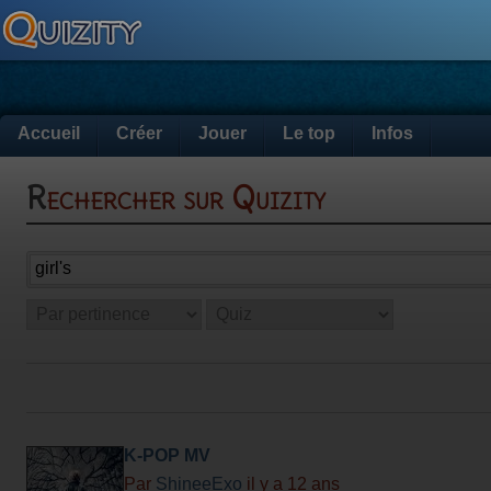
Accueil
Créer
Jouer
Le top
Infos
Rechercher sur Quizity
K-POP MV
Par
ShineeExo
il y a 12 ans