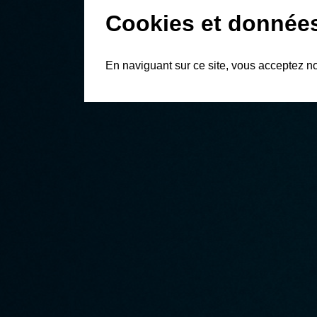
Cookies et donnée
En naviguant sur ce site, vous acceptez n