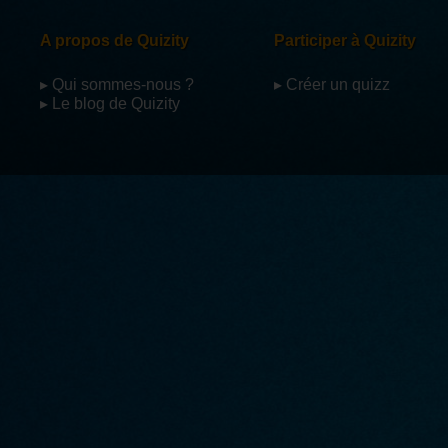
A propos de Quizity
Participer à Quizity
▸ Qui sommes-nous ?
▸ Créer un quizz
▸ Le blog de Quizity