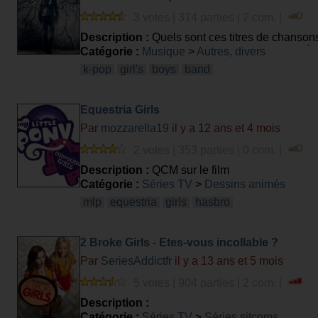
3 votes | 314 parties | 2 com. |
Description :
Quels sont ces titres de chanson
sa va vous plaire! S'il vous plait mettez une n
Catégorie :
Musique
>
Autres, divers
ppopper(euse)s! ^^ A la prochaine!
k-pop
girl's
boys
band
Equestria Girls
Par
mozzarella19
il y a 12 ans et 4 mois
2 votes | 353 parties | 0 com. |
Description :
QCM sur le film
Catégorie :
Séries TV
>
Dessins animés
mlp
equestria
girls
hasbro
2 Broke Girls - Etes-vous incollable ?
Par
SeriesAddictfr
il y a 13 ans et 5 mois
5 votes | 904 parties | 2 com. |
Description :
Catégorie :
Séries TV
>
Séries sitcoms