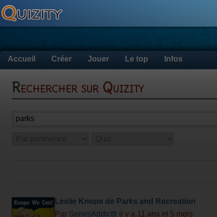
Accueil
Créer
Jouer
Le top
Infos
Rechercher sur Quizity
Leslie Knope de Parks and Recreation
Par
SeriesAddictfr
il y a 11 ans et 5 mois