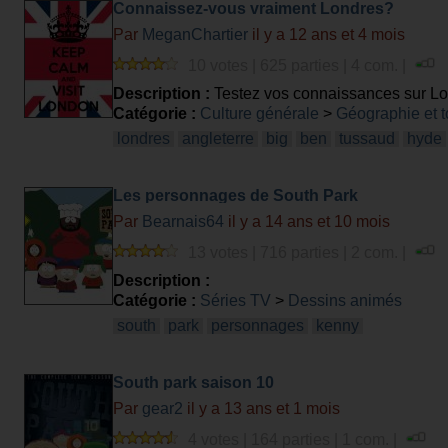
Connaissez-vous vraiment Londres?
Par
MeganChartier
il y a 12 ans et 4 mois
10 votes | 625 parties | 4 com. |
Description :
Testez vos connaissances sur L
Catégorie :
Culture générale
>
Géographie et 
londres
angleterre
big
ben
tussaud
hyde
Les personnages de South Park
Par
Bearnais64
il y a 14 ans et 10 mois
13 votes | 716 parties | 2 com. |
Description :
Catégorie :
Séries TV
>
Dessins animés
south
park
personnages
kenny
South park saison 10
Par
gear2
il y a 13 ans et 1 mois
4 votes | 164 parties | 1 com. |