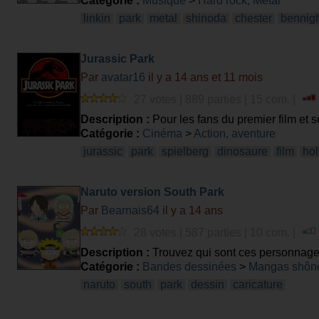
Catégorie :
Musique
>
Hard rock, Metal
linkin
park
metal
shinoda
chester
bennig
Jurassic Park
Par
avatar16
il y a 14 ans et 11 mois
27 votes | 889 parties | 15 com. |
Description :
Pour les fans du premier film et 
Catégorie :
Cinéma
>
Action, aventure
jurassic
park
spielberg
dinosaure
film
ho
Naruto version South Park
Par
Bearnais64
il y a 14 ans
28 votes | 587 parties | 10 com. |
Description :
Trouvez qui sont ces personnage
Catégorie :
Bandes dessinées
>
Mangas shôn
naruto
south
park
dessin
caricature