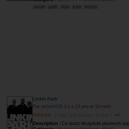
south
park
stan
kyle
kenny
Linkin Park
Par
venomX35
il y a 13 ans et 10 mois
1 vote | 190 parties | 0 com. |
Description :
Ce quizz récapitule plusieurs asp