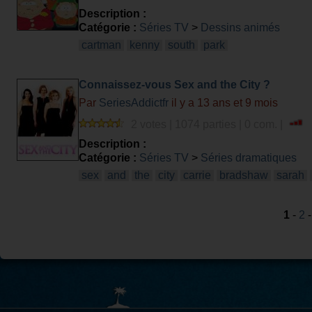
Description :
Catégorie :
Séries TV
>
Dessins animés
cartman
kenny
south
park
Connaissez-vous Sex and the City ?
Par
SeriesAddictfr
il y a 13 ans et 9 mois
2 votes | 1074 parties | 0 com. |
Description :
Catégorie :
Séries TV
>
Séries dramatiques
sex
and
the
city
carrie
bradshaw
sarah
1
-
2