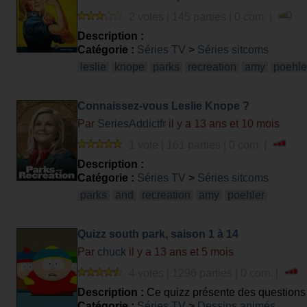
2 votes | 145 parties | 0 com. |
Description :
Catégorie :
Séries TV
>
Séries sitcoms
leslie
knope
parks
recreation
amy
poehle
Connaissez-vous Leslie Knope ?
Par
SeriesAddictfr
il y a 13 ans et 10 mois
1 vote | 161 parties | 0 com. |
Description :
Catégorie :
Séries TV
>
Séries sitcoms
parks
and
recreation
amy
poehler
Quizz south park, saison 1 à 14
Par
chuck
il y a 13 ans et 5 mois
4 votes | 1296 parties | 0 com. |
Description :
Ce quizz présente des questions d
Catégorie :
Séries TV
>
Dessins animés