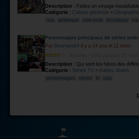
Description :
Faites un voyage inoubliable 
Catégorie :
Culture générale
>
Géographie
usa
amérique
new-york
broadway
ha
Personnages principaux de séries amér
Par
Bearnais64
il y a 14 ans et 11 mois
30 votes | 1461 parties | 37 com.
Description :
Qui sont les héros des diffé
Catégorie :
Séries TV
>
Autres, divers
personnages
séries
tv
usa
1