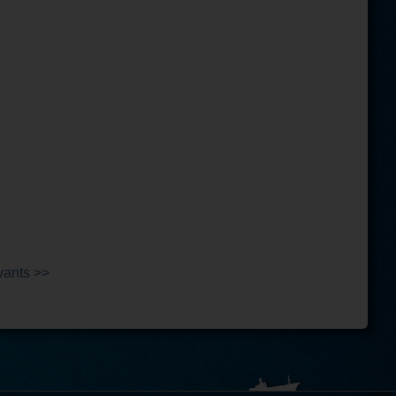
vants >>