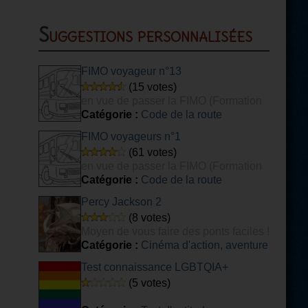
Suggestions personnalisées
FIMO voyageur n°13
(15 votes)
en vue de passer la FIMO (Formation
Initiale Minimale Obligatoire) voyageurs.
Catégorie :
Code de la route
FIMO voyageurs n°1
(61 votes)
en vue de passer la FIMO (Formation
Initiale Minimale Obligatoire) voyageurs.
Catégorie :
Code de la route
Percy Jackson 2
(8 votes)
Moyen de vous faire des ponts faciles !
Catégorie :
Cinéma d'action, aventure
Test connaissance LGBTQIA+
(5 votes)