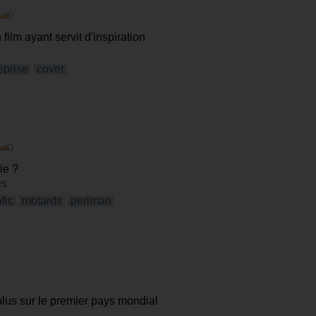
film ayant servit d'inspiration
eprise
cover
ie ?
es
afic
motards
perlman
plus sur le premier pays mondial