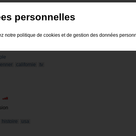
es personnelles
ez notre politique de cookies et de gestion des données person
ple
jenner
californie
tv
|
sion
histoire
usa