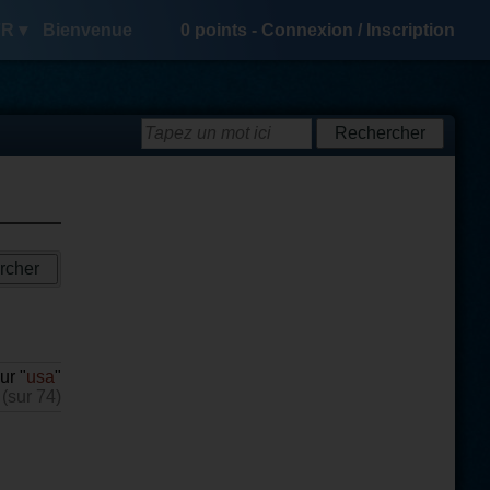
R ▾
Bienvenue
0
points -
Connexion
/
Inscription
ur "
usa
"
 (sur 74)