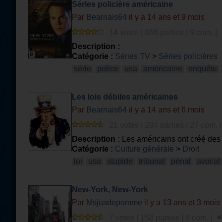
Séries policière américaine
Par
Bearnais64
il y a 14 ans et 9 mois
14 votes | 866 parties | 9 com. |
Description :
Catégorie :
Séries TV
>
Séries policières
série
police
usa
américaine
enquête
Les lois débiles américaines
Par
Bearnais64
il y a 14 ans et 6 mois
21 votes | 294 parties | 27 com. 
Description :
Les américains ont créé des l
sympathique.
Catégorie :
Culture générale
>
Droit
loi
usa
stupide
tribunal
pénal
avocat
New-York, New-York
Par
Msjusdepomme
il y a 13 ans et 3 mois
7 votes | 158 parties | 8 com. |