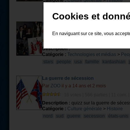
Catégorie :
Culture générale
>
Histoire
guerre
mondiale
xxe
siècle
urss
usa
Cookies et donné
Famille Kardashian/Jenner
Par
lolipi72
il y a 12 ans et 6 mois
En naviguant sur ce site, vous accept
2 votes | 1027 parties | 0 com. |
Description :
Catégorie :
Technologies et médias
>
Peo
stars
people
usa
famille
kardashian
La guerre de sécession
Par
ZOO
il y a 14 ans et 2 mois
16 votes | 566 parties | 11 com. 
Description :
quizz sur la guerre de séces
Catégorie :
Culture générale
>
Histoire
nord
sud
guerre
secession
états-unis