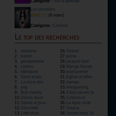
Catégorie :
Test d'aptitude
Les pornstars
(8 votes)
Catégorie :
Cinéma
Le top des recherches
1.
semaine
26.
Torture
2.
karlon
27.
prime
3.
gendarmerie
28.
jacques brel
4.
coréen
29.
Manga Naruto
5.
littérature
30.
warhammer
6.
Sport et jeu
31.
Eglise et bible
7.
La reine des
32.
manga
8.
neiges
psg
33.
retrogaming
9.
Bob marley
34.
Il faut sauver le
10.
Désire doue
35.
soldat rayan
Cinéma et
11.
Sports et jeux
36.
théâtre
La ligne verte
12.
Dévinette
37.
Vaiana
13.
Littérature.
38.
Secret story 14