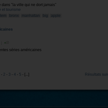
dans "la ville qui ne dort jamais"
 et tourisme
rlem
bronx
manhattan
big
apple
icaines
 |
rentes séries américaines
-
2
-
3
-
4
-
5
- [...]
Résultats sui