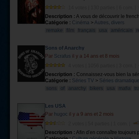
14 votes | 130 parties | 6 com. |
Description :
A vous de découvrir le french 
Catégorie :
Cinéma
>
Autres, divers
remake
film
français
usa
américain
r
Sons of Anarchy
Par
Scrafus
il y a 14 ans et 8 mois
4 votes | 1056 parties | 3 com. |
Description :
Connaissez-vous bien la sér
Catégorie :
Séries TV
>
Séries dramatiqu
sons
of
anarchy
bikers
usa
mafia
tr
Les USA
Par
hugoc
il y a 9 ans et 2 mois
2 votes | 54 parties | 1 com. |
Description :
Afin d'en connaître toujours 
Catégorie :
Culture générale
>
Histoire