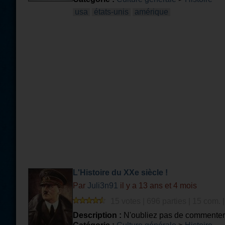
usa
états-unis
amérique
L'Histoire du XXe siècle !
Par
Juli3n91
il y a 13 ans et 4 mois
15 votes | 696 parties | 15 com. 
Description :
N'oubliez pas de commenter et