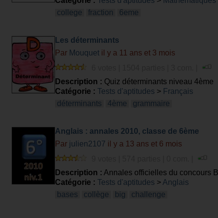
Catégorie :
Tests d'aptitudes
>
Mathematiques
college
fraction
6eme
Les déterminants
Par
Mouquet
il y a 11 ans et 3 mois
6 votes | 1504 parties | 3 com. |
Description :
Quiz déterminants niveau 4ème
Catégorie :
Tests d'aptitudes
>
Français
déterminants
4ème
grammaire
Anglais : annales 2010, classe de 6ème
Par
julien2107
il y a 13 ans et 6 mois
9 votes | 574 parties | 0 com. |
Description :
Annales officielles du concours B
Catégorie :
Tests d'aptitudes
>
Anglais
bases
collège
big
challenge