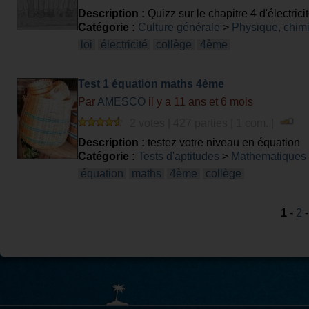
Description :
Quizz sur le chapitre 4 d'électric
Catégorie :
Culture générale
>
Physique, chim
loi
électricité
collège
4ème
Test 1 équation maths 4ème
Par
AMESCO
il y a 11 ans et 6 mois
2 votes | 427 parties | 1 com. |
Description :
testez votre niveau en équation
Catégorie :
Tests d'aptitudes
>
Mathematiques
équation
maths
4ème
collège
1
-
2