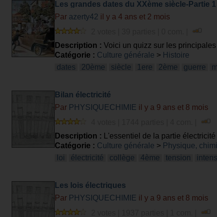
Les grandes dates du XXème siècle-Partie 1
Par
azerty42
il y a 4 ans et 2 mois
2 votes | 39 parties | 0 com. |
Description :
Voici un quizz sur les principale
Catégorie :
Culture générale
>
Histoire
dates
20ème
siècle
1ere
2ème
guerre
m
Bilan électricité
Par
PHYSIQUECHIMIE
il y a 9 ans et 8 mois
4 votes | 1744 parties | 4 com. |
Description :
L'essentiel de la partie électrici
Catégorie :
Culture générale
>
Physique, chim
loi
électricité
collège
4ème
tension
intens
Les lois électriques
Par
PHYSIQUECHIMIE
il y a 9 ans et 8 mois
2 votes | 1937 parties | 1 com. |