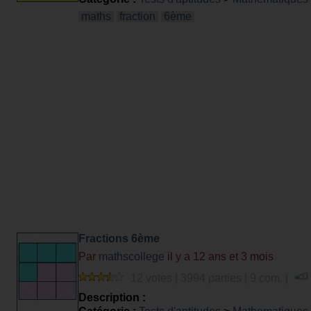
maths
fraction
6ème
Fractions 6ème
Par
mathscollege
il y a 12 ans et 3 mois
12 votes | 3994 parties | 9 com. |
Description :