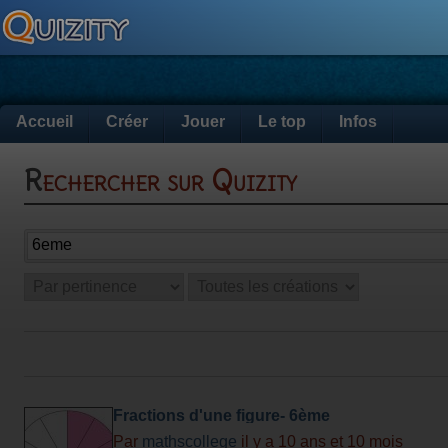
Accueil
Créer
Jouer
Le top
Infos
Rechercher sur Quizity
Fractions d'une figure- 6ème
Par
mathscollege
il y a 10 ans et 10 mois