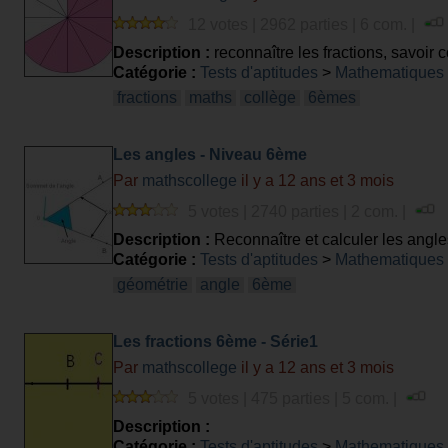
12 votes | 2962 parties | 6 com. |
Description :
reconnaître les fractions, savoir c
Catégorie :
Tests d'aptitudes
>
Mathematiques
fractions
maths
collège
6èmes
Les angles - Niveau 6ème
Par
mathscollege
il y a 12 ans et 3 mois
5 votes | 2740 parties | 2 com. |
Description :
Reconnaître et calculer les angle
Catégorie :
Tests d'aptitudes
>
Mathematiques
géométrie
angle
6ème
Les fractions 6ème - Série1
Par
mathscollege
il y a 12 ans et 3 mois
5 votes | 475 parties | 5 com. |
Description :
Catégorie :
Tests d'aptitudes
>
Mathematiques