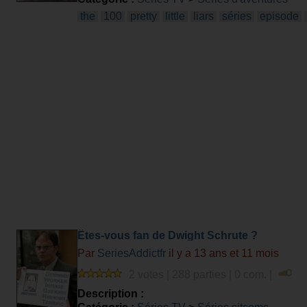
the
100
pretty
little
liars
séries
episode
Êtes-vous fan de Dwight Schrute ?
Par
SeriesAddictfr
il y a 13 ans et 11 mois
2 votes | 288 parties | 0 com. |
Description :