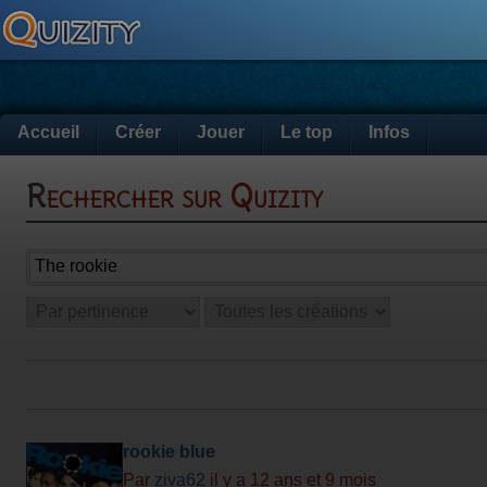
Accueil
Créer
Jouer
Le top
Infos
Rechercher sur Quizity
rookie blue
Par
ziva62
il y a 12 ans et 9 mois