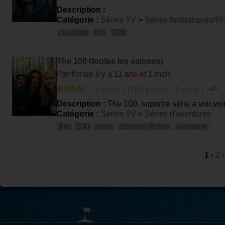
Description :
Catégorie :
Séries TV
>
Séries fantastiques/S
citations
the
100
The 100 (toutes les saisons)
Par
florale
il y a 11 ans et 1 mois
7 votes | 1166 parties | 5 com. |
Description :
The 100, superbe série a voir,voir
Catégorie :
Séries TV
>
Séries d'aventures
the
100
serie
science-fiction
aventure
1
-
2