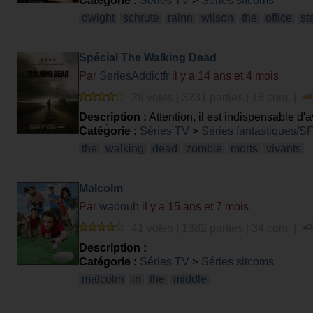
Catégorie :
Séries TV
>
Séries sitcoms
dwight
schrute
rainn
wilson
the
office
st
Spécial The Walking Dead
Par
SeriesAddictfr
il y a 14 ans et 4 mois
29 votes | 3231 parties | 18 com. |
Description :
Attention, il est indispensable d
spoilé !
Catégorie :
Séries TV
>
Séries fantastiques/S
the
walking
dead
zombie
morts
vivants
Malcolm
Par
waoouh
il y a 15 ans et 7 mois
41 votes | 1382 parties | 34 com. |
Description :
Catégorie :
Séries TV
>
Séries sitcoms
malcolm
in
the
middle