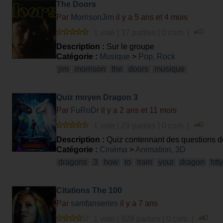
The Doors
Par
MorrisonJim
il y a 5 ans et 4 mois
1 vote | 37 parties | 0 com. |
Description :
Sur le groupe
Catégorie :
Musique
>
Pop, Rock
jim
morrison
the
doors
musique
Quiz moyen Dragon 3
Par
FuRoDr
il y a 2 ans et 11 mois
1 vote | 29 parties | 0 com. |
Description :
Quiz contennant des questions de 
hidden world
Catégorie :
Cinéma
>
Animation, 3D
dragons
3
how
to
train
your
dragon
htt
Citations The 100
Par
samfanseries
il y a 7 ans
1 vote | 929 parties | 0 com. |