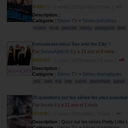
2 votes | 216 parties | 0 com. |
Description :
Catégorie :
Séries TV
>
Séries policières
rookie
blue
policier
missy
peregrym
ben
Connaissez-vous Sex and the City ?
Par
SeriesAddictfr
il y a 13 ans et 9 mois
2 votes | 1074 parties | 0 com. |
Description :
Catégorie :
Séries TV
>
Séries dramatiques
sex
and
the
city
carrie
bradshaw
sarah
25 questions sur les séries les plus populair
Par
florale
il y a 11 ans et 1 mois
2 votes | 343 parties | 3 com. |
Description :
Quizz sur les séries Pretty Little
Catégorie :
Séries TV
>
Séries d'aventures