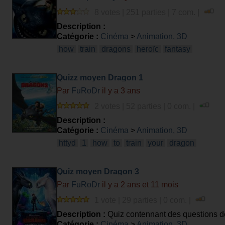
8 votes | 251 parties | 7 com. |
Description :
Catégorie :
Cinéma
>
Animation, 3D
how
train
dragons
heroïc
fantasy
Quizz moyen Dragon 1
Par
FuRoDr
il y a 3 ans
2 votes | 52 parties | 0 com. |
Description :
Catégorie :
Cinéma
>
Animation, 3D
httyd
1
how
to
train
your
dragon
Quiz moyen Dragon 3
Par
FuRoDr
il y a 2 ans et 11 mois
1 vote | 29 parties | 0 com. |
Description :
Quiz contennant des questions de 
hidden world
Catégorie :
Cinéma
>
Animation, 3D