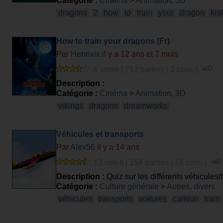
Catégorie :
Cinéma
>
Animation, 3D
dragons
2
how
to
train
your
dragon
kr
How to train your dragons (Fr)
Par
Henrixix
il y a 12 ans et 7 mois
6 votes | 713 parties | 2 com. |
Description :
Catégorie :
Cinéma
>
Animation, 3D
vikings
dragons
dreamworks
Véhicules et transports
Par
Alex56
il y a 14 ans
13 votes | 154 parties | 18 com. |
Description :
Quiz sur les différents véhicules/t
Catégorie :
Culture générale
>
Autres, divers
véhicules
transports
voitures
camion
train