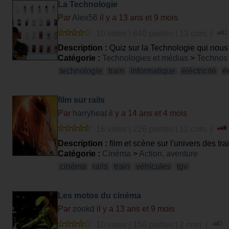
La Technologie
Par
Alex56
il y a 13 ans et 9 mois
10 votes | 640 parties | 13 com. |
Description :
Quiz sur la Technologie qui nous en
Catégorie :
Technologies et médias
>
Technos 
technologie
train
informatique
éléctricité
é
film sur rails
Par
harryheat
il y a 14 ans et 4 mois
16 votes | 226 parties | 12 com. |
Description :
film et scène sur l'univers des train
Catégorie :
Cinéma
>
Action, aventure
cinéma
rails
train
véhicules
tgv
Les motos du cinéma
Par
zookd
il y a 13 ans et 9 mois
10 votes | 156 parties | 2 com. |