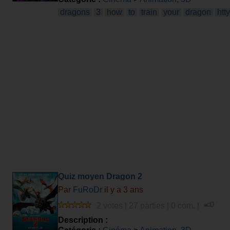
dragons
3
how
to
train
your
dragon
htt
Quiz moyen Dragon 2
Par
FuRoDr
il y a 3 ans
2 votes | 27 parties | 0 com. |
Description :