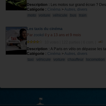
Description :
Les motos sur grand écran ? Des
septième art. Saurez-vous identifier un titre de
Catégorie :
Cinéma
>
Autres, divers
moto
voiture
véhicule
bus
train
Les taxis du cinéma
Par
zookd
il y a 13 ans et 9 mois
10 votes | 122 parties | 6 com. |
Description :
A Paris en vélo on dépasse les t
quelques anglais et le plus populaires des taxi
Catégorie :
Cinéma
>
Autres, divers
d'identifier un film avec une image de taxi ?
taxi
véhicule
voiture
chauffeur
locomotion