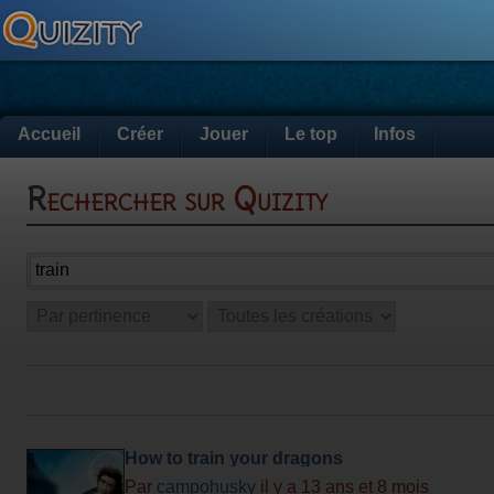
Accueil
Créer
Jouer
Le top
Infos
Rechercher sur Quizity
How to train your dragons
Par
campohusky
il y a 13 ans et 8 mois