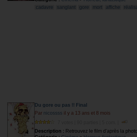
cadavre
sanglant
gore
mort
affiche
réalis
Du gore ou pas !! Final
Par
nicossss
il y a 13 ans et 8 mois
7 votes | 90 parties | 5 com. |
Description :
Retrouvez le film d'après la phot