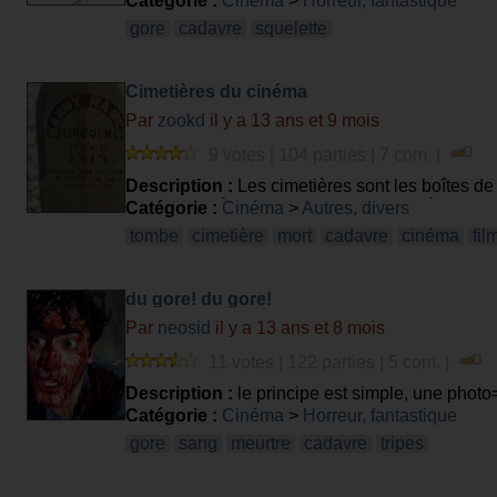
Catégorie :
Cinéma
>
Horreur, fantastique
gore
cadavre
squelette
Cimetières du cinéma
Par
zookd
il y a 13 ans et 9 mois
9 votes | 104 parties | 7 com. |
Description :
Les cimetières sont les boîtes de 
avec une scène de tombe ou de cimetière?
Catégorie :
Cinéma
>
Autres, divers
tombe
cimetière
mort
cadavre
cinéma
fil
du gore! du gore!
Par
neosid
il y a 13 ans et 8 mois
11 votes | 122 parties | 5 com. |
Description :
le principe est simple, une photo=
Catégorie :
Cinéma
>
Horreur, fantastique
gore
sang
meurtre
cadavre
tripes