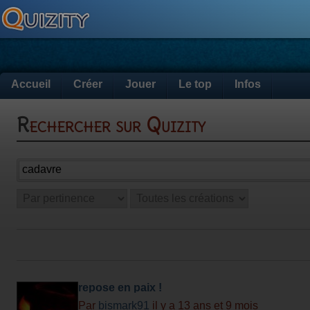
Accueil
Créer
Jouer
Le top
Infos
Rechercher sur Quizity
repose en paix !
Par
bismark91
il y a 13 ans et 9 mois