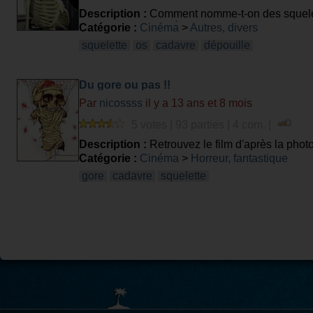
Description :
Comment nomme-t-on des squelette
de film avec une scène squelettique.
Catégorie :
Cinéma
>
Autres, divers
squelette
os
cadavre
dépouille
Du gore ou pas !!
Par
nicossss
il y a 13 ans et 8 mois
5 votes | 93 parties | 4 com. |
Description :
Retrouvez le film d'après la phot
Catégorie :
Cinéma
>
Horreur, fantastique
gore
cadavre
squelette