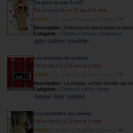
Du gore ou pas !! vol2
Par
nicossss
il y a 13 ans et 8 mois
4 votes | 95 parties | 6 com. |
Description :
Retrouvez le film d'après la phot
Catégorie :
Cinéma
>
Horreur, fantastique
gore
cadavre
squelette
Les morgues du cinéma
Par
zookd
il y a 12 ans et 2 mois
5 votes | 43 parties | 1 com. |
Description :
La morgue, un lieu sinistre qui i
scène de morgue au cinéma?
Catégorie :
Cinéma
>
Autres, divers
morgue
mort
cadavre
Les squelettes du cinéma
Par
zookd
il y a 13 ans et 1 mois
8 votes | 74 parties | 8 com. |