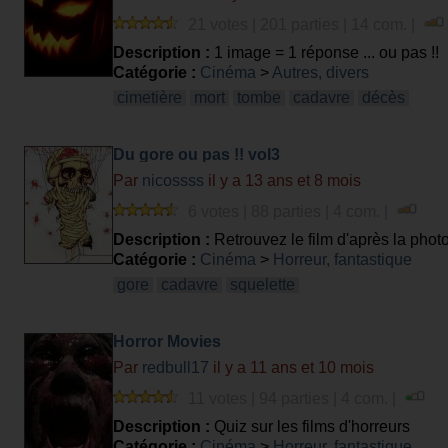
21 votes | 201 parties | 14 com. |
Description :
1 image = 1 réponse ... ou pas !!
Catégorie :
Cinéma
>
Autres, divers
cimetière
mort
tombe
cadavre
décès
Du gore ou pas !! vol3
Par
nicossss
il y a 13 ans et 8 mois
6 votes | 88 parties | 4 com. |
Description :
Retrouvez le film d'après la phot
Catégorie :
Cinéma
>
Horreur, fantastique
gore
cadavre
squelette
Horror Movies
Par
redbull17
il y a 11 ans et 10 mois
11 votes | 94 parties | 4 com. |
Description :
Quiz sur les films d'horreurs
Catégorie :
Cinéma
>
Horreur, fantastique