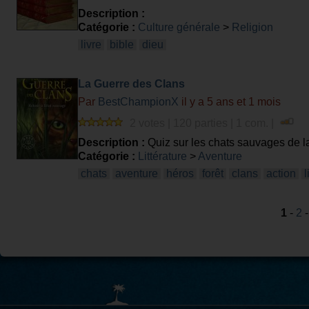
Description :
Catégorie :
Culture générale
>
Religion
livre
bible
dieu
La Guerre des Clans
Par
BestChampionX
il y a 5 ans et 1 mois
2 votes | 120 parties | 1 com. |
Description :
Quiz sur les chats sauvages de la 
l'histoire et questions diverses
Catégorie :
Littérature
>
Aventure
chats
aventure
héros
forêt
clans
action
l
1
-
2