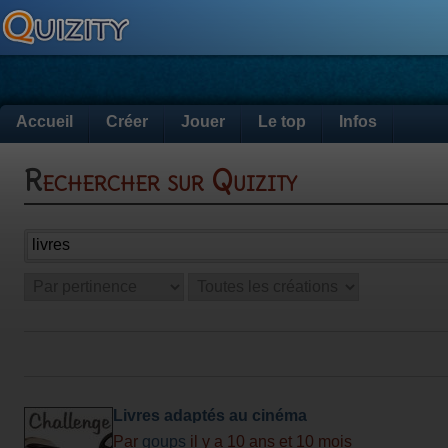
Accueil
Créer
Jouer
Le top
Infos
Rechercher sur Quizity
Livres adaptés au cinéma
Par
goups
il y a 10 ans et 10 mois