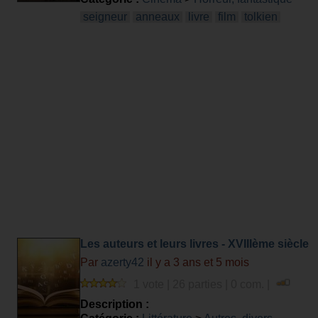
difficulté.
seigneur
anneaux
livre
film
tolkien
Les auteurs et leurs livres - XVIIIème siècle
Par
azerty42
il y a 3 ans et 5 mois
1 vote | 26 parties | 0 com. |
Description :