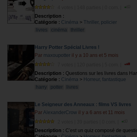
4 votes | 148 parties | 0 com. |
Description :
Catégorie :
Cinéma
>
Thriller, policier
livres
cinéma
thriller
Harry Potter Spécial Livres !
Par
maxoupotter
il y a 10 ans et 5 mois
7 votes | 120 parties | 5 com. |
Description :
Questions sur les livres dans Har
Catégorie :
Cinéma
>
Horreur, fantastique
harry
potter
livres
Le Seigneur des Anneaux : films VS livres
Par
AlexanderCrow
il y a 6 ans et 11 mois
2 votes | 39 parties | 0 com. |
Description :
C'est un quiz composé de questio
elles sont tirées dans les livres. A condition d'
Catégorie :
Cinéma
>
Horreur, fantastique