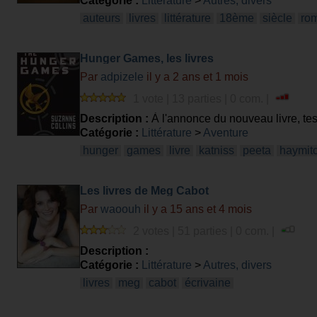
Catégorie :
Littérature
>
Autres, divers
auteurs
livres
littérature
18ème
siècle
ro
Hunger Games, les livres
Par
adpizele
il y a 2 ans et 1 mois
1 vote | 13 parties | 0 com. |
Description :
À l'annonce du nouveau livre, tes
populaire de Susan Collins.
Catégorie :
Littérature
>
Aventure
hunger
games
livre
katniss
peeta
haymit
Les livres de Meg Cabot
Par
waoouh
il y a 15 ans et 4 mois
2 votes | 51 parties | 0 com. |
Description :
Catégorie :
Littérature
>
Autres, divers
livres
meg
cabot
écrivaine