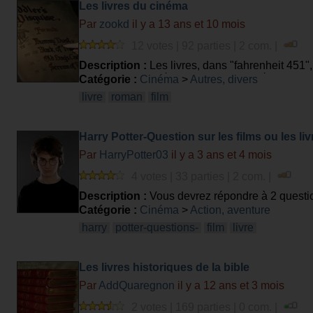
Les livres du cinéma
Par
zookd
il y a 13 ans et 10 mois
12 votes | 92 parties | 2 com. |
Description :
Les livres, dans "fahrenheit 451",
heureux. A notre époque du tout numérique, les
Catégorie :
Cinéma
>
Autres, divers
nous rappeler qu'ils ont existé. Serez-c
livre
roman
film
Harry Potter-Question sur les films ou les liv
Par
HarryPotter03
il y a 3 ans et 4 mois
4 votes | 33 parties | 2 com. |
Description :
Vous devrez répondre à 2 questio
Catégorie :
Cinéma
>
Action, aventure
harry
potter-questions-
film
livre
Les livres historiques de la bible
Par
AddQuaregnon
il y a 12 ans et 3 mois
2 votes | 169 parties | 0 com. |