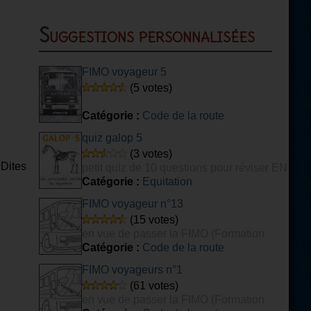
Suggestions personnalisées
FIMO voyageur 5
(5 votes)
Catégorie :
Code de la route
quiz galop 5
(3 votes)
 Dites
petit quiz de 10 questions pour réviser EN
PARTIE son galop 5
Catégorie :
Equitation
FIMO voyageur n°13
(15 votes)
en vue de passer la FIMO (Formation
Initiale Minimale Obligatoire) voyageurs.
Catégorie :
Code de la route
FIMO voyageurs n°1
(61 votes)
en vue de passer la FIMO (Formation