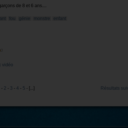
arçons de 8 et 6 ans....
ant
fou
génie
monstre
enfant
 vidéo
-
2
-
3
-
4
-
5
- [...]
Résultats sui