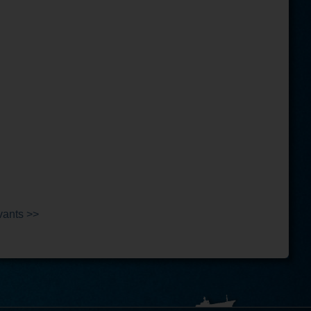
vants >>