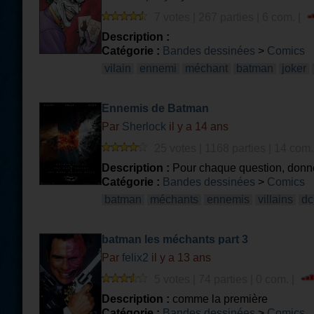
7 votes | 267 parties | 6 com. |
Description :
Catégorie :
Bandes dessinées
>
Comics
vilain
ennemi
méchant
batman
joker
Ennemis de Batman
Par
Sherlock
il y a 14 ans
25 votes | 1168 parties | 14 com.
Description :
Pour chaque question, donne
moi si vous voulez d'autres quizz sur les 
Catégorie :
Bandes dessinées
>
Comics
batman
méchants
ennemis
villains
dc
batman les méchants part 3
Par
felix2
il y a 13 ans
5 votes | 74 parties | 0 com. |
Description :
comme la première
Catégorie :
Bandes dessinées
>
Comics