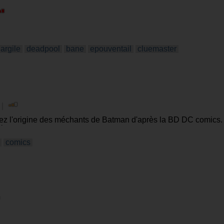
argile
deadpool
bane
epouventail
cluemaster
 |
z l'origine des méchants de Batman d'après la BD DC comics.
méchants =)
comics