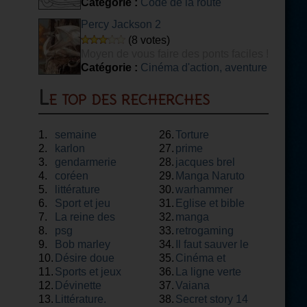
Initiale Minimale Obligatoire) voyageurs.
Catégorie :
Code de la route
Percy Jackson 2
(8 votes)
Moyen de vous faire des ponts faciles !
Catégorie :
Cinéma d'action, aventure
Le top des recherches
1.
semaine
26.
Torture
2.
karlon
27.
prime
3.
gendarmerie
28.
jacques brel
4.
coréen
29.
Manga Naruto
5.
littérature
30.
warhammer
6.
Sport et jeu
31.
Eglise et bible
7.
La reine des
32.
manga
8.
neiges
psg
33.
retrogaming
9.
Bob marley
34.
Il faut sauver le
10.
Désire doue
35.
soldat rayan
Cinéma et
11.
Sports et jeux
36.
théâtre
La ligne verte
12.
Dévinette
37.
Vaiana
13.
Littérature.
38.
Secret story 14