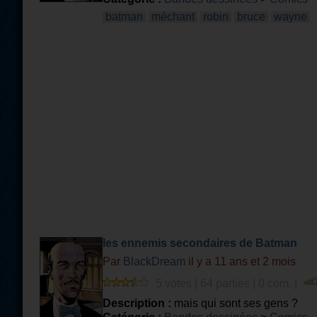
batman
méchant
robin
bruce
wayne
les ennemis secondaires de Batman
Par
BlackDream
il y a 11 ans et 2 mois
5 votes | 64 parties | 0 com. |
Description :
mais qui sont ses gens ?