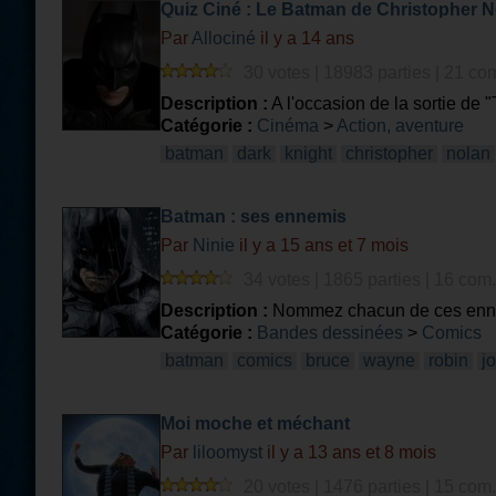
Quiz Ciné : Le Batman de Christopher 
Par
Allociné
il y a 14 ans
30 votes | 18983 parties | 21 co
Description :
A l'occasion de la sortie de 
!
Catégorie :
Cinéma
>
Action, aventure
batman
dark
knight
christopher
nolan
Batman : ses ennemis
Par
Ninie
il y a 15 ans et 7 mois
34 votes | 1865 parties | 16 com.
Description :
Nommez chacun de ces enne
Catégorie :
Bandes dessinées
>
Comics
batman
comics
bruce
wayne
robin
j
Moi moche et méchant
Par
liloomyst
il y a 13 ans et 8 mois
20 votes | 1476 parties | 15 com.