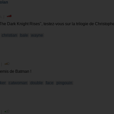
Nolan
m. |
"The Dark Knight Rises", testez-vous sur la trilogie de Christoph
christian
bale
wayne
 |
mis de Batman !
oker
catwoman
double
face
pingouin
 |