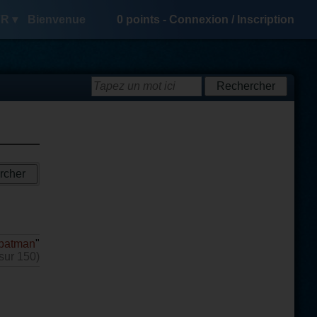
R ▾
Bienvenue
0
points -
Connexion
/
Inscription
batman
"
sur 150)