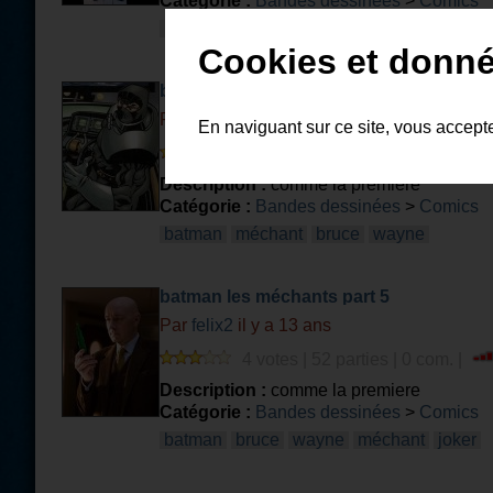
Catégorie :
Bandes dessinées
>
Comics
méchant
batman
ennemi
Cookies et donné
batman les méchants part 4
Par
felix2
il y a 13 ans
En naviguant sur ce site, vous accept
3 votes | 40 parties | 0 com. |
Description :
comme la premiere
Catégorie :
Bandes dessinées
>
Comics
batman
méchant
bruce
wayne
batman les méchants part 5
Par
felix2
il y a 13 ans
4 votes | 52 parties | 0 com. |
Description :
comme la premiere
Catégorie :
Bandes dessinées
>
Comics
batman
bruce
wayne
méchant
joker