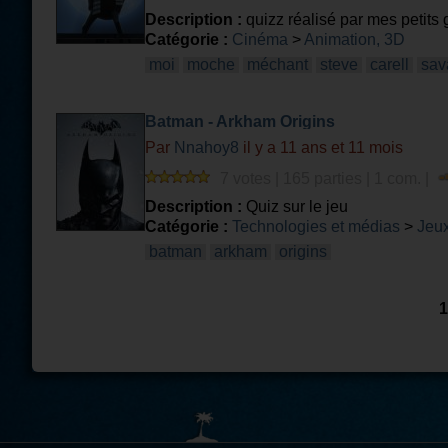
Description :
quizz réalisé par mes petits g
Catégorie :
Cinéma
>
Animation, 3D
moi
moche
méchant
steve
carell
sav
Batman - Arkham Origins
Par
Nnahoy8
il y a 11 ans et 11 mois
7 votes | 165 parties | 1 com. |
Description :
Quiz sur le jeu
Catégorie :
Technologies et médias
>
Jeux
batman
arkham
origins
1