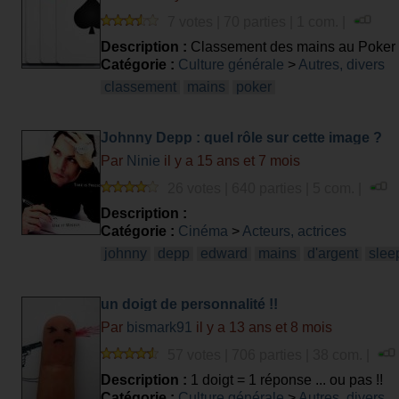
7 votes | 70 parties | 1 com. |
Description :
Classement des mains au Poker
Catégorie :
Culture générale
>
Autres, divers
classement
mains
poker
Johnny Depp : quel rôle sur cette image ?
Par
Ninie
il y a 15 ans et 7 mois
26 votes | 640 parties | 5 com. |
Description :
Catégorie :
Cinéma
>
Acteurs, actrices
johnny
depp
edward
mains
d'argent
slee
un doigt de personnalité !!
Par
bismark91
il y a 13 ans et 8 mois
57 votes | 706 parties | 38 com. |
Description :
1 doigt = 1 réponse ... ou pas !!
Catégorie :
Culture générale
>
Autres, divers