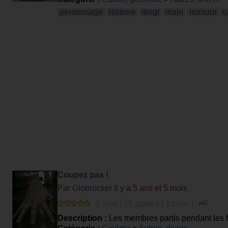
personnage
histoire
doigt
main
humour
c
Coupez pas !
Par
Globrocker
il y a 5 ans et 5 mois
1 vote | 15 parties | 1 com. |
Description :
Les membres partis pendant les fil