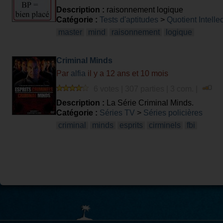
Description :
raisonnement logique
Catégorie :
Tests d'aptitudes
>
Quotient Intelle
master
mind
raisonnement
logique
Criminal Minds
Par
alfia
il y a 12 ans et 10 mois
6 votes | 307 parties | 3 com. |
Description :
La Série Criminal Minds.
Catégorie :
Séries TV
>
Séries policières
criminal
minds
esprits
cirminels
fbi