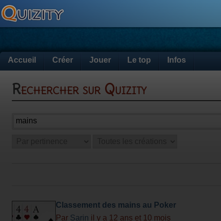
Accueil
Créer
Jouer
Le top
Infos
Rechercher sur Quizity
Classement des mains au Poker
Par
Sarin
il y a 12 ans et 10 mois