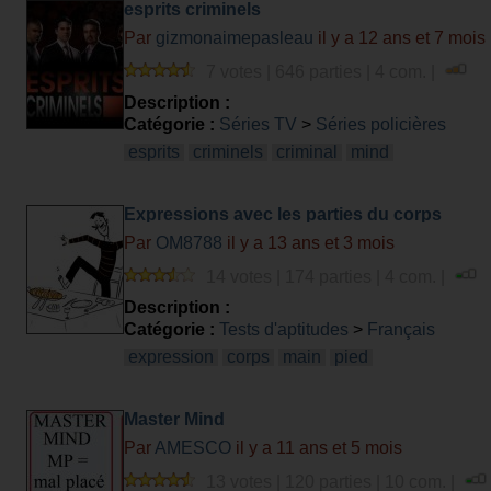
esprits criminels
Par
gizmonaimepasleau
il y a 12 ans et 7 mois
7 votes | 646 parties | 4 com. |
Description :
Catégorie :
Séries TV
>
Séries policières
esprits
criminels
criminal
mind
Expressions avec les parties du corps
Par
OM8788
il y a 13 ans et 3 mois
14 votes | 174 parties | 4 com. |
Description :
Catégorie :
Tests d'aptitudes
>
Français
expression
corps
main
pied
Master Mind
Par
AMESCO
il y a 11 ans et 5 mois
13 votes | 120 parties | 10 com. |