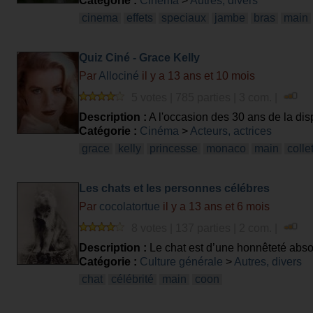
Catégorie :
Cinéma
>
Autres, divers
cinema
effets
speciaux
jambe
bras
main
Quiz Ciné - Grace Kelly
Par
Allociné
il y a 13 ans et 10 mois
5 votes | 785 parties | 3 com. |
Description :
A l'occasion des 30 ans de la disp
Catégorie :
Cinéma
>
Acteurs, actrices
grace
kelly
princesse
monaco
main
colle
Les chats et les personnes célébres
Par
cocolatortue
il y a 13 ans et 6 mois
8 votes | 137 parties | 2 com. |
Description :
Le chat est d’une honnêteté absol
leurs sentiments. Les chats non. Citation Hem
Catégorie :
Culture générale
>
Autres, divers
chat
célébrité
main
coon