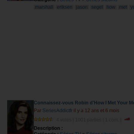
marshall
eriksen
jason
segel
how
met
y
Connaissez-vous Robin d'How I Met Your M
Par
SeriesAddictfr
il y a 12 ans et 6 mois
4 votes | 1001 parties | 1 com. |
Description :