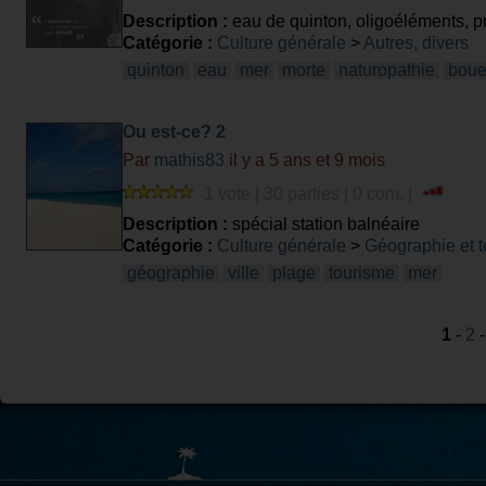
Description :
eau de quinton, oligoéléments, p
Catégorie :
Culture générale
>
Autres, divers
quinton
eau
mer
morte
naturopathie
bou
Ou est-ce? 2
Par
mathis83
il y a 5 ans et 9 mois
1 vote | 30 parties | 0 com. |
Description :
spécial station balnéaire
Catégorie :
Culture générale
>
Géographie et 
géographie
ville
plage
tourisme
mer
1
-
2