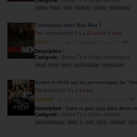
Catégorie :
Séries TV
>
Séries sitcoms
robin
how
met
mother
cobie
smulders
Connaissez-vous Mad Men ?
Par
SeriesAddictfr
il y a 13 ans et 3 mois
1 vote | 238 parties | 1 com. |
Description :
Catégorie :
Séries TV
>
Séries dramatiques
mad
men
amc
publicitaire
américain
Action et vérité sur les personnages de "Ho
Par
darkoh117
il y a 14 ans
11 votes | 758 parties | 10 com. |
Description :
Dans ce quiz vous allez devoir re
(attention les photos n'ont rien a voir avec la r
Catégorie :
Séries TV
>
Séries sitcoms
personnages
how
i
met
your
mother
sit