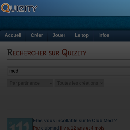
Accueil
Créer
Jouer
Le top
Infos
Rechercher sur Quizity
Êtes-vous incollable sur le Club Med ?
Par
clubmed
il y a 12 ans et 4 mois