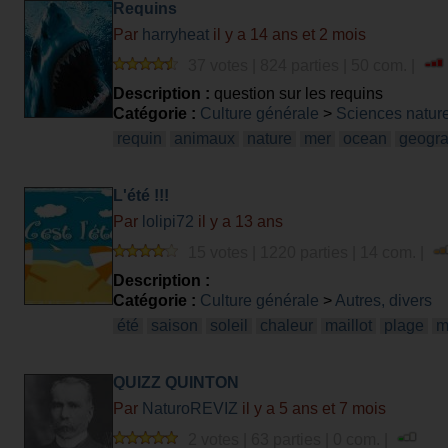
Requins
Par
harryheat
il y a 14 ans et 2 mois
37 votes | 824 parties | 50 com. |
Description :
question sur les requins
Catégorie :
Culture générale
>
Sciences nature
requin
animaux
nature
mer
ocean
geogr
L'été !!!
Par
lolipi72
il y a 13 ans
15 votes | 1220 parties | 14 com. |
Description :
Catégorie :
Culture générale
>
Autres, divers
été
saison
soleil
chaleur
maillot
plage
m
QUIZZ QUINTON
Par
NaturoREVIZ
il y a 5 ans et 7 mois
2 votes | 63 parties | 0 com. |