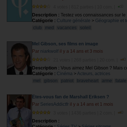
4 votes | 812 parties | 10 com. |
Description :
Testez vos connaissances sur le 
Catégorie :
Culture générale
>
Géographie et 
club
med
vacances
soleil
Mel Gibson, ses films en image
Par
niarkwolf
il y a 14 ans et 3 mois
21 votes | 268 parties | 20 com. |
Description :
Vous aimez Mel Gibson ? Mais co
Catégorie :
Cinéma
>
Acteurs, actrices
mel
gibson
patriot
braveheart
arme
fatale
Êtes-vous fan de Marshall Eriksen ?
Par
SeriesAddictfr
il y a 14 ans et 1 mois
3 votes | 1436 parties | 2 com. |
Description :
Catégorie :
Séries TV
>
Séries sitcoms