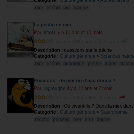
Catégorie :
Culture générale
>
Autres, divers
mer
océan
vie
marine
La pêche en mer
Par
nitrof
il y a 13 ans et 10 mois
5 votes | 387 parties | 2 com. |
Description :
questions sur la pêche
Catégorie :
Culture générale
>
Sciences nature
mer
océan
atlantique
pêche
marin
batea
Poissons : de mer ou d'eau douce ?
Par
Lagrougne
il y a 12 ans et 7 mois
1 vote | 503 parties | 1 com. |
Description :
Où vivent-ils ? Dans la mer, dans 
Catégorie :
Culture générale
>
Gastronomie
recette
poisson
mer
eau
douce