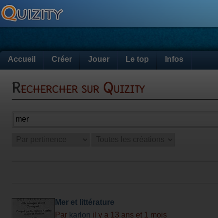
Accueil
Créer
Jouer
Le top
Infos
Rechercher sur Quizity
Mer et littérature
Par
karlon
il y a 13 ans et 1 mois