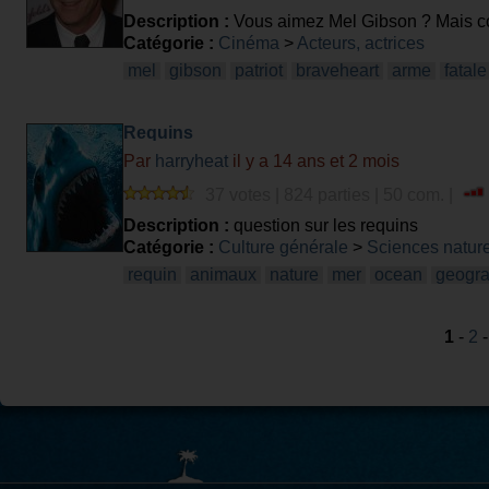
Description :
Vous aimez Mel Gibson ? Mais co
Catégorie :
Cinéma
>
Acteurs, actrices
mel
gibson
patriot
braveheart
arme
fatale
Requins
Par
harryheat
il y a 14 ans et 2 mois
37 votes | 824 parties | 50 com. |
Description :
question sur les requins
Catégorie :
Culture générale
>
Sciences nature
requin
animaux
nature
mer
ocean
geogr
1
-
2