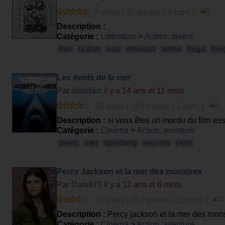
7 votes | 97 parties | 4 com. |
Description :
Catégorie :
Littérature
>
Autres, divers
mer
océan
eau
orsenna
verne
hugo
her
Les dents de la mer
Par
sbastien
il y a 14 ans et 11 mois
10 votes | 313 parties | 1 com. |
Description :
si vous êtes un mordu du film es
Catégorie :
Cinéma
>
Action, aventure
dents
mer
spielberg
requins
jaws
Percy Jackson et la mer des monstres
Par
Dark873
il y a 12 ans et 6 mois
10 votes | 287 parties | 10 com. |
Description :
Percy jackson et la mer des mon
Catégorie :
Cinéma
>
Action, aventure