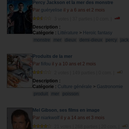
Percy Jackson et la mer des monstre
Par
guéryelise
il y a 6 ans et 2 mois
3 votes | 37 parties | 0 com. |
Description :
Catégorie :
Littérature
>
Heroïc fantasy
monstre
mer
dieux
demi-dieux
percy
jac
Produits de la mer
Par
fiifou
il y a 10 ans et 2 mois
2 votes | 149 parties | 0 com. |
Description :
Catégorie :
Culture générale
>
Gastronomie
produit
mer
poisson
Mel Gibson, ses films en image
Par
niarkwolf
il y a 14 ans et 3 mois
21 votes | 268 parties | 20 com. |