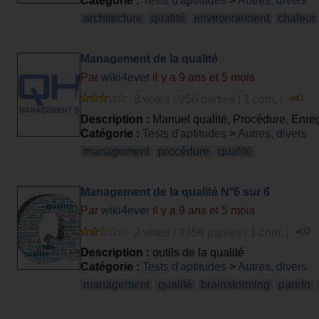
Catégorie :
Tests d'aptitudes
>
Autres, divers
architecture
qualité
environnement
chaleur
Management de la qualité
Par
wiki4ever
il y a 9 ans et 5 mois
3 votes | 956 parties | 1 com. |
Description :
Manuel qualité, Procédure, Enreg
Catégorie :
Tests d'aptitudes
>
Autres, divers
management
procédure
qualité
Management de la qualité N°6 sur 6
Par
wiki4ever
il y a 9 ans et 5 mois
2 votes | 2356 parties | 1 com. |
Description :
outils de la qualité
Catégorie :
Tests d'aptitudes
>
Autres, divers
management
qualité
brainstorming
pareto