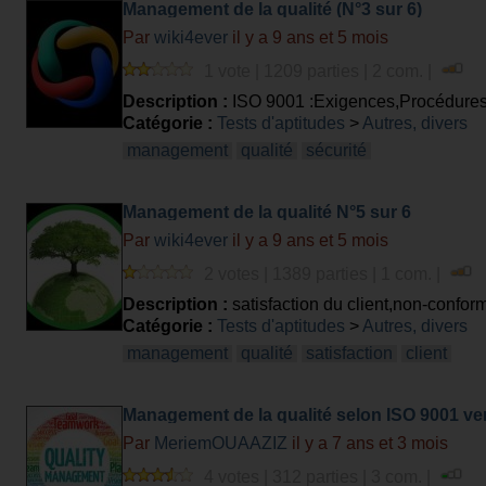
Management de la qualité (N°3 sur 6)
Par
wiki4ever
il y a 9 ans et 5 mois
1 vote | 1209 parties | 2 com. |
Description :
ISO 9001 :Exigences,Procédures
Catégorie :
Tests d'aptitudes
>
Autres, divers
management
qualité
sécurité
Management de la qualité N°5 sur 6
Par
wiki4ever
il y a 9 ans et 5 mois
2 votes | 1389 parties | 1 com. |
Description :
satisfaction du client,non-conformi
Catégorie :
Tests d'aptitudes
>
Autres, divers
management
qualité
satisfaction
client
Management de la qualité selon ISO 9001 ve
Par
MeriemOUAAZIZ
il y a 7 ans et 3 mois
4 votes | 312 parties | 3 com. |