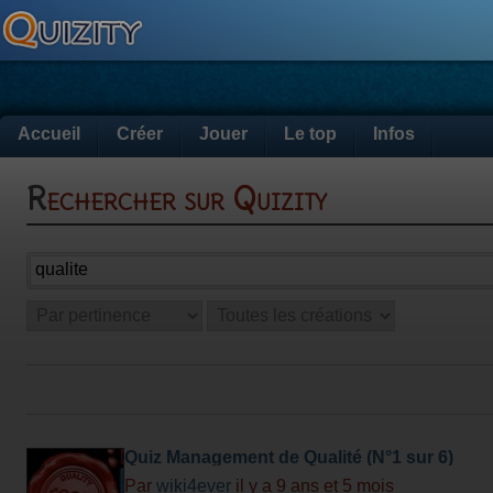
Accueil
Créer
Jouer
Le top
Infos
Rechercher sur Quizity
Quiz Management de Qualité (N°1 sur 6)
Par
wiki4ever
il y a 9 ans et 5 mois