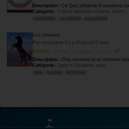
Description :
Ce Quiz présente 8 questions co
Catégorie :
Culture générale
>
Autres, divers
vzvat9989-
hzvat9989
mzvat9989
Les chevaux
Par
roxyandme
il y a 10 ans et 5 mois
2 votes | 25 parties | 1 com. |
Description :
D'ou viennent ils et comment sont
Catégorie :
Sport
>
Equitation, polo
robe
qualités
diciplines