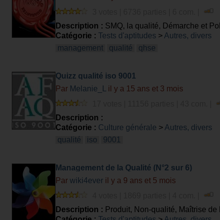
3 votes | 6736 parties | 6 com. |
Description :
SMQ, la qualité, Démarche et Poli
Catégorie :
Tests d'aptitudes
>
Autres, divers
management
qualité
qhse
Quizz qualité iso 9001
Par
Melanie_L
il y a 15 ans et 3 mois
17 votes | 11156 parties | 43 com. |
Description :
Catégorie :
Culture générale
>
Autres, divers
qualité
iso
9001
Management de la Qualité (N°2 sur 6)
Par
wiki4ever
il y a 9 ans et 5 mois
4 votes | 1869 parties | 4 com. |
Description :
Produit, Non-qualité, Maîtrise de 
Catégorie :
Tests d'aptitudes
>
Autres, divers