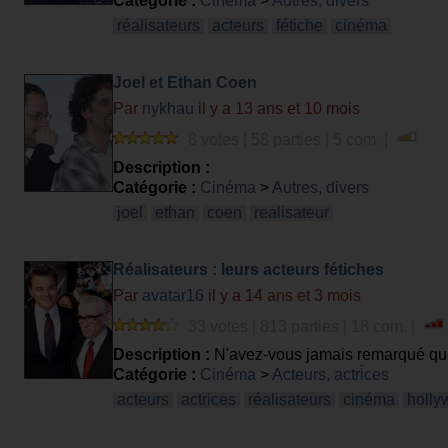
Catégorie :
Cinéma
>
Autres, divers
réalisateurs
acteurs
fétiche
cinéma
Joel et Ethan Coen
Par
nykhau
il y a 13 ans et 10 mois
8 votes | 58 parties | 5 com. |
Description :
Catégorie :
Cinéma
>
Autres, divers
joel
ethan
coen
realisateur
Réalisateurs : leurs acteurs fétiches
Par
avatar16
il y a 14 ans et 3 mois
33 votes | 813 parties | 18 com. |
Description :
N'avez-vous jamais remarqué que 
dans leur film? Pour ceux qui ne s'étaient jama
Catégorie :
Cinéma
>
Acteurs, actrices
acteurs
actrices
réalisateurs
cinéma
holly