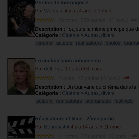
Photos de tournages 2
Par
Woosdat
il y a 14 ans et 3 mois
28 votes | 339 parties | 11 com. |
Description :
Toujours le même principe que d
Catégorie :
Cinéma
>
Autres, divers
cinéma
acteurs
réalisateurs
photos
tourna
Le cinéma sans concession
Par
doff
il y a 13 ans et 8 mois
2 votes | 45 parties | 0 com. |
Description :
Un tour varié du cinéma dans le
Catégorie :
Cinéma
>
Autres, divers
acteurs
réalisateurs
scénaristes
festivals
Réalisateurs et films - 2ème partie
Par
Bearnais64
il y a 14 ans et 11 mois
14 votes | 228 parties | 10 com. |