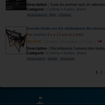
Description :
Suite du premier quiz en attendant
Catégorie :
Cinéma
>
Autres, divers
réalisateurs
film
cinéma
Grande étude sur les réalisateurs du cinoche
Par
seanfoo
il y a 13 ans et 1 mois
12 votes | 65 parties | 13 com. |
Description :
Décortiquons l'univers des réalisa
feront pas perdre beaucoup de points. J'ai noté 
Catégorie :
Cinéma
>
Autres, divers
realisateur
étude
cinéaste
1
-
2