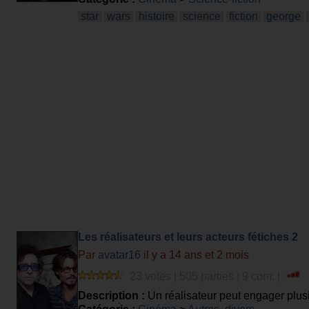
son succès à ses débuts ...
star
wars
histoire
science
fiction
george
Les réalisateurs et leurs acteurs fétiches 2
Par
avatar16
il y a 14 ans et 2 mois
23 votes | 505 parties | 9 com. |
Description :
Un réalisateur peut engager plusi
la deuxième fois, vous serez capable d'associer 