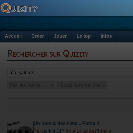
Accueil
Créer
Jouer
Le top
Infos
Rechercher sur Quizity
Un nom & des films... Partie 4
Par
darkoh117
il y a 14 ans et 5 mois