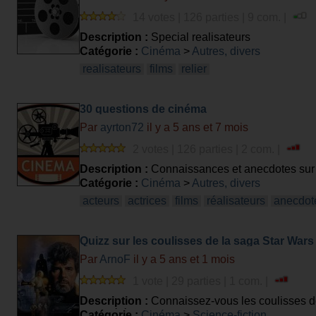
14 votes | 126 parties | 9 com. |
Description :
Special realisateurs
Catégorie :
Cinéma
>
Autres, divers
realisateurs
films
relier
30 questions de cinéma
Par
ayrton72
il y a 5 ans et 7 mois
2 votes | 126 parties | 2 com. |
Description :
Connaissances et anecdotes sur l
Catégorie :
Cinéma
>
Autres, divers
acteurs
actrices
films
réalisateurs
anecdot
Quizz sur les coulisses de la saga Star Wars
Par
ArnoF
il y a 5 ans et 1 mois
1 vote | 29 parties | 1 com. |
Description :
Connaissez-vous les coulisses de 
la société ? Testez vos connaissances sur cett
Catégorie :
Cinéma
>
Science-fiction