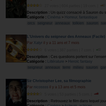
27 votes | 604 parties | 19 com. |
Description :
Un quizz consacré à Sauron du 
Catégorie :
Cinéma
>
Horreur, fantastique
orcs
seigneur
anneaux
tolkien
sauron
sa
L'Univers du seigneur des Anneaux (Facile)
Par
Xatyr
il y a 11 ans et 7 mois
6 votes | 387 parties | 7 com. |
Description :
Ces questions portent sur l'ensem
sur tout l'Univers du Seigneur des Anneaux.
Catégorie :
Littérature
>
Heroïc fantasy
seigneur
anneaux
terre
milieu
sauron
gan
Sir Christopher Lee, sa filmographie
Par
nicossss
il y a 13 ans et 5 mois
5 votes | 53 parties | 5 com. |
Description :
Retrouvez le film dans lequel jou
Catégorie :
Cinéma
>
Acteurs, actrices