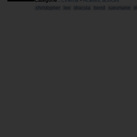
Catégorie :
Cinéma
>
Acteurs, actrices
christopher
lee
dracula
bond
sarumane
d