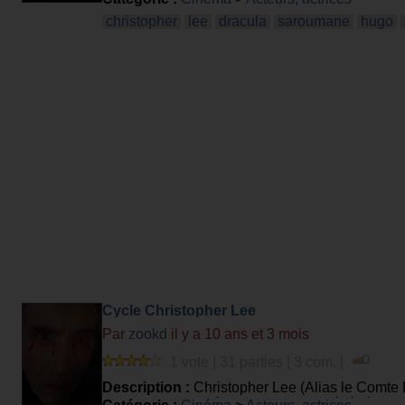
christopher
lee
dracula
saroumane
hugo
Cycle Christopher Lee
Par
zookd
il y a 10 ans et 3 mois
1 vote | 31 parties | 3 com. |
Description :
Christopher Lee (Alias le Comte D
plus de 225 films à son actif. IL est décédé le