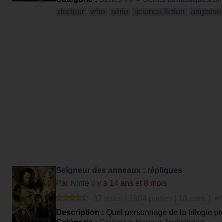
docteur
who
série
science-fiction
anglaise
Seigneur des anneaux : répliques
Par
Ninie
il y a 14 ans et 8 mois
37 votes | 1984 parties | 18 com. |
Description :
Quel personnage de la trilogie p