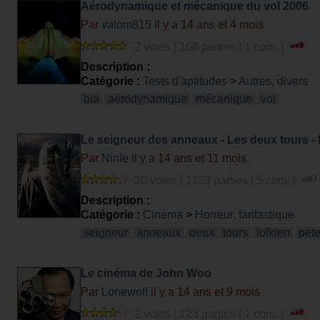
Aérodynamique et mécanique du vol 2006
Par
valom815
il y a 14 ans et 4 mois
2 votes | 168 parties | 1 com. |
Description :
Catégorie :
Tests d'aptitudes
>
Autres, divers
bia
aérodynamique
mécanique
vol
Le seigneur des anneaux - Les deux tours - 
Par
Ninie
il y a 14 ans et 11 mois
30 votes | 1133 parties | 5 com. |
Description :
Catégorie :
Cinéma
>
Horreur, fantastique
seigneur
anneaux
deux
tours
tolkien
pete
Le cinéma de John Woo
Par
Lonewolf
il y a 14 ans et 9 mois
2 votes | 123 parties | 1 com. |