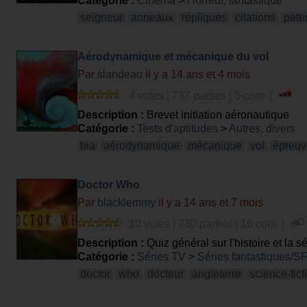
Catégorie :
Cinéma
>
Horreur, fantastique
seigneur
anneaux
répliques
citations
pete
Aérodynamique et mécanique du vol
Par
slandeau
il y a 14 ans et 4 mois
4 votes | 737 parties | 5 com. |
Description :
Brevet initiation aéronautique
Catégorie :
Tests d'aptitudes
>
Autres, divers
bia
aérodynamique
mécanique
vol
épreuv
Doctor Who
Par
blacklemmy
il y a 14 ans et 7 mois
10 votes | 730 parties | 16 com. |
Description :
Quiz général sur l'histoire et la s
Catégorie :
Séries TV
>
Séries fantastiques/S
doctor
who
docteur
angleterre
science-fict