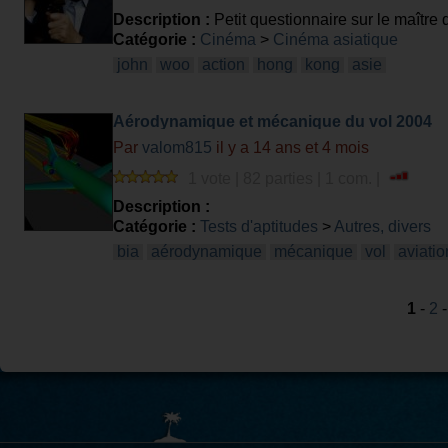
Description :
Petit questionnaire sur le maître
Catégorie :
Cinéma
>
Cinéma asiatique
john
woo
action
hong
kong
asie
Aérodynamique et mécanique du vol 2004
Par
valom815
il y a 14 ans et 4 mois
1 vote | 82 parties | 1 com. |
Description :
Catégorie :
Tests d'aptitudes
>
Autres, divers
bia
aérodynamique
mécanique
vol
aviatio
1
-
2