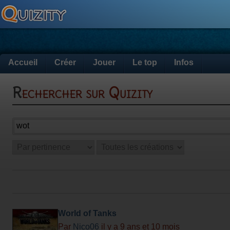
Accueil
Créer
Jouer
Le top
Infos
Rechercher sur Quizity
World of Tanks
Par
Nico06
il y a 9 ans et 10 mois