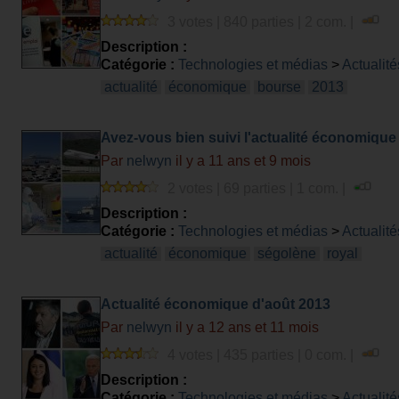
3 votes | 840 parties | 2 com. |
Description :
Catégorie :
Technologies et médias
>
Actualité
actualité
économique
bourse
2013
Avez-vous bien suivi l'actualité économique
Par
nelwyn
il y a 11 ans et 9 mois
2 votes | 69 parties | 1 com. |
Description :
Catégorie :
Technologies et médias
>
Actualité
actualité
économique
ségolène
royal
Actualité économique d'août 2013
Par
nelwyn
il y a 12 ans et 11 mois
4 votes | 435 parties | 0 com. |
Description :
Catégorie :
Technologies et médias
>
Actualité