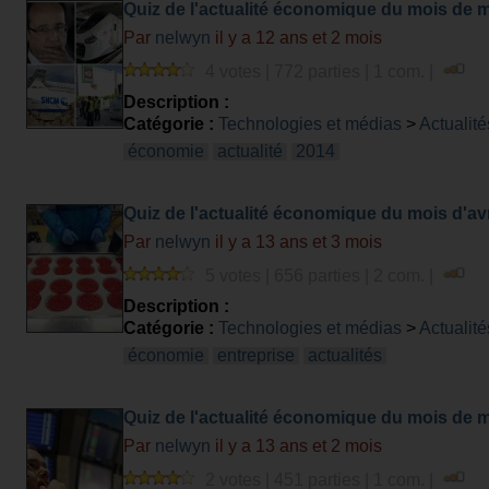
Quiz de l'actualité économique du mois de 
Par
nelwyn
il y a 12 ans et 2 mois
4 votes | 772 parties | 1 com. |
Description :
Catégorie :
Technologies et médias
>
Actualité
économie
actualité
2014
Quiz de l'actualité économique du mois d'avr
Par
nelwyn
il y a 13 ans et 3 mois
5 votes | 656 parties | 2 com. |
Description :
Catégorie :
Technologies et médias
>
Actualité
économie
entreprise
actualités
Quiz de l'actualité économique du mois de 
Par
nelwyn
il y a 13 ans et 2 mois
2 votes | 451 parties | 1 com. |