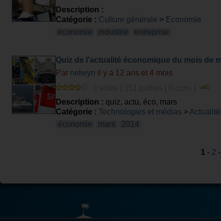
Description :
Catégorie :
Culture générale
>
Economie
économie
industrie
entreprise
Quiz de l'actualité économique du mois de 
Par
nelwyn
il y a 12 ans et 4 mois
2 votes | 351 parties | 0 com. |
Description :
quiz, actu, éco, mars
Catégorie :
Technologies et médias
>
Actualité
économie
mars
2014
1
-
2