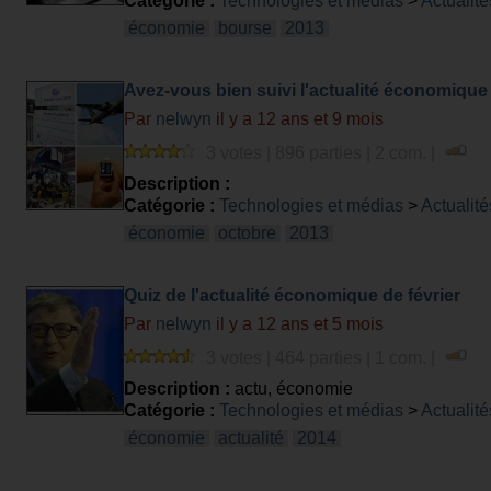
Catégorie :
Technologies et médias
>
Actualité
économie
bourse
2013
Avez-vous bien suivi l'actualité économique
Par
nelwyn
il y a 12 ans et 9 mois
3 votes | 896 parties | 2 com. |
Description :
Catégorie :
Technologies et médias
>
Actualité
économie
octobre
2013
Quiz de l'actualité économique de février
Par
nelwyn
il y a 12 ans et 5 mois
3 votes | 464 parties | 1 com. |
Description :
actu, économie
Catégorie :
Technologies et médias
>
Actualité
économie
actualité
2014