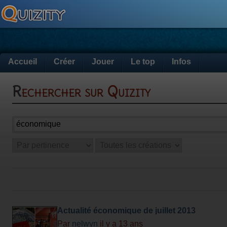
Accueil
Créer
Jouer
Le top
Infos
Rechercher sur Quizity
Actualité économique de juillet 2013
Par
nelwyn
il y a 13 ans