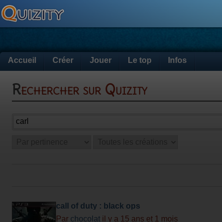
Accueil
Créer
Jouer
Le top
Infos
Rechercher sur Quizity
call of duty : black ops
Par
chocolat
il y a 15 ans et 1 mois