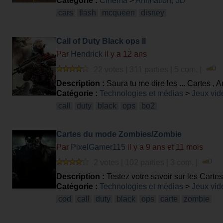
Catégorie :
Cinéma
>
Animation, 3D
cars
flash
mcqueen
disney
Call of Duty Black ops II
Par
Hendrick
il y a 12 ans
22 votes | 311 parties | 5 com. |
Description :
Saura tu me dire les ... Cartes ,
Catégorie :
Technologies et médias
>
Jeux vid
call
duty
black
ops
bo2
Cartes du mode Zombies/Zombie
Par
PixelGamer115
il y a 9 ans et 11 mois
2 votes | 102 parties | 3 com. |
Description :
Testez votre savoir sur les Cart
Catégorie :
Technologies et médias
>
Jeux vid
cod
call
duty
black
ops
carte
zombie