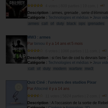
4 votes | 809 parties | 19 com. |
Description :
armes, grenade , serie d'éliminati
Catégorie :
Technologies et médias
>
Jeux vid
armes
call
of
duty
black
ops
grenades
MW3 : armes
Par
biniou
il y a 14 ans et 5 mois
6 votes | 1066 parties | 11 com. |
Description :
si t'es fan de cod tu devrais fair
Catégorie :
Technologies et médias
>
Jeux vid
call
of
duty
modern
warfare
mw3
Quiz Ciné : l'univers des studios Pixar
Par
Allociné
il y a 14 ans
11 votes | 5624 parties | 2 com. |
Description :
A l'occasion de la sortie de Rebe
Catégorie :
Cinéma
>
Animation, 3D