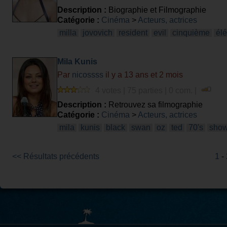
Description :
Biographie et Filmographie
Catégorie :
Cinéma
>
Acteurs, actrices
milla
jovovich
resident
evil
cinquième
él
Mila Kunis
Par
nicossss
il y a 13 ans et 2 mois
4 votes | 75 parties | 0 com. |
Description :
Retrouvez sa filmographie
Catégorie :
Cinéma
>
Acteurs, actrices
mila
kunis
black
swan
oz
ted
70's
sho
<< Résultats précédents
1
-