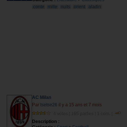
conte
mille
nuits
orient
aladin
AC Milan
Par
tsetse26
il y a 15 ans et 7 mois
4 votes | 165 parties | 1 com. |
Description :