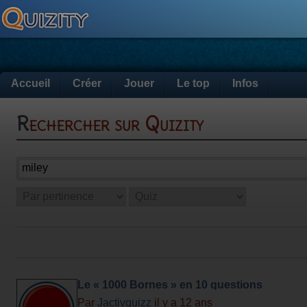
Accueil
Créer
Jouer
Le top
Infos
Rechercher sur Quizity
Le « 1000 Bornes » en 10 questions
Par
Jactivquizz
il y a 12 ans