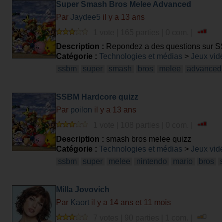
Super Smash Bros Melee Advanced
Par
Jaydee5
il y a 13 ans
1 vote | 165 parties | 0 com. |
Description :
Repondez a des questions sur SSB
Catégorie :
Technologies et médias
>
Jeux vid
ssbm
super
smash
bros
melee
advanced
SSBM Hardcore quizz
Par
poilon
il y a 13 ans
1 vote | 108 parties | 0 com. |
Description :
smash bros melee quizz
Catégorie :
Technologies et médias
>
Jeux vid
ssbm
super
melee
nintendo
mario
bros
Milla Jovovich
Par
Kaort
il y a 14 ans et 11 mois
7 votes | 90 parties | 1 com. |