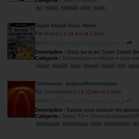
Catégorie :
Sport
>
Football
ac
milan
football
club
italie
Super Smash Bros. Melee
Par
8huit
il y a 14 ans et 3 mois
6 votes | 203 parties | 1 com. |
Description :
Quizz sur le jeu Super Smash Br
Catégorie :
Technologies et médias
>
Jeux vid
super
smash
bros
melee
mario
link
pea
Torchwood - Acteurs/Personnages
Par
DonnaJones
il y a 13 ans et 1 mois
7 votes | 100 parties | 3 com. |
Description :
Saurez-vous associer les person
Catégorie :
Séries TV
>
Séries fantastiques/S
torchwood
britannique
john
barrowman
ev