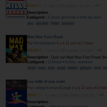
1 vote | 545 parties | 0 com. |
Description :
Catégorie :
Culture générale
>
Arts de vivre
jeu
société
mille
bornes
Mad Max Fury Road
Par
Nicolasgoror
il y a 11 ans et 2 mois
7 votes | 245 parties | 4 com. |
Description :
Quiz sur Mad Max Fury Road, bo
Catégorie :
Cinéma
>
Action, aventure
mad
max
fury
road
miller
gibson
tom
h
Les mille et une nuits
Par
collegeFernandGregh
il y a 12 ans et 4 mo
4 votes | 1266 parties | 3 com. |
Description :
Catégorie :
Littérature
>
Classiques