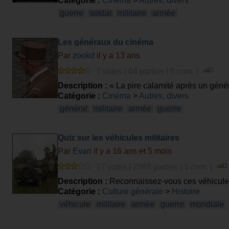
Catégorie :
Cinéma
>
Autres, divers
guerre
soldat
militaire
armée
Les généraux du cinéma
Par
zookd
il y a 13 ans
7 votes | 64 parties | 5 com. |
Description :
« La pire calamité après un généra
Catégorie :
Cinéma
>
Autres, divers
général
militaire
armée
guerre
Quiz sur les véhicules militaires
Par
Evan
il y a 16 ans et 5 mois
17 votes | 2988 parties | 5 com. |
Description :
Reconnaissez-vous ces véhicules
Catégorie :
Culture générale
>
Histoire
véhicule
militaire
armée
guerre
mondiale