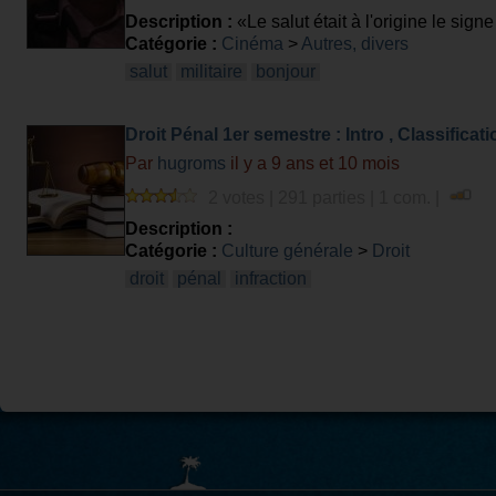
Description :
«Le salut était à l'origine le sign
se rencontraient.» Je vous propose dans ce quiz
Catégorie :
Cinéma
>
Autres, divers
film à partir d'un salut?
salut
militaire
bonjour
Droit Pénal 1er semestre : Intro , Classificatio
Infraction Politique , Infraction Militaire
Par
hugroms
il y a 9 ans et 10 mois
2 votes | 291 parties | 1 com. |
Description :
Catégorie :
Culture générale
>
Droit
droit
pénal
infraction