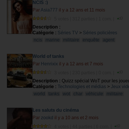
NCIS :)
Par
Asia777
il y a 12 ans et 11 mois
5 votes | 312 parties | 1 com. |
Description :
Catégorie :
Séries TV
>
Séries policières
ncis
marine
militaire
enquête
agent
World of tanks
Par
Henrixix
il y a 12 ans et 7 mois
3 votes | 230 parties | 0 com. |
Description :
Quizz spécial WoT pour les joueur
Catégorie :
Technologies et médias
>
Jeux vid
world
tanks
wot
char
véhicule
militaire
Les saluts du cinéma
Par
zookd
il y a 10 ans et 2 mois
4 votes | 44 parties | 6 com. |