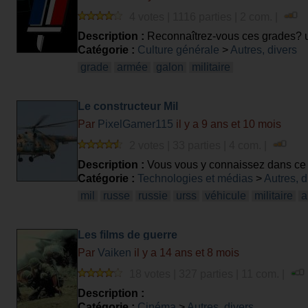
4 votes | 1116 parties | 2 com. |
Description :
Reconnaîtrez-vous ces grades? un
Catégorie :
Culture générale
>
Autres, divers
grade
armée
galon
militaire
Le constructeur Mil
Par
PixelGamer115
il y a 9 ans et 10 mois
2 votes | 33 parties | 4 com. |
Description :
Vous vous y connaissez dans ce
Catégorie :
Technologies et médias
>
Autres, d
mil
russe
russie
urss
véhicule
militaire
a
Les films de guerre
Par
Vaiken
il y a 14 ans et 8 mois
18 votes | 327 parties | 11 com. |
Description :
Catégorie :
Cinéma
>
Autres, divers