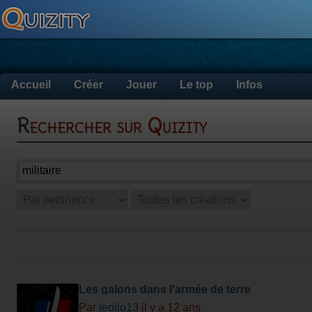
Accueil
Créer
Jouer
Le top
Infos
Rechercher sur Quizity
Les galons dans l'armée de terre
Par
leolio13
il y a 12 ans