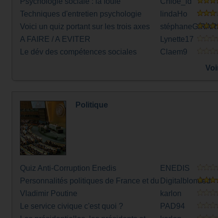
Psychologie sociale : la foule
Chloe_ld
Techniques d'entretien psychologie
lindaHo
licence 3 toulouse
Voici un quiz portant sur les trois axes
stéphaneGIRA
de parentalité de Didier Houzel
A FAIRE / A EVITER
Lynette17
Le dév des compétences sociales
Claem9
Voi
Politique
Quiz Anti-Corruption Enedis
ENEDIS
Personnalités politiques de France et du
Digitalblonded
Monde
Vladimir Poutine
karlon
Le service civique c'est quoi ?
PAD94