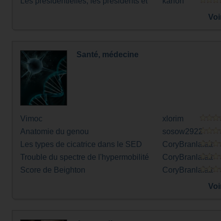
Les présidentielles, les présidents et
karlon
Premières Dames
Voi
Santé, médecine
Vimoc
xlorim
Anatomie du genou
sosow2922
Les types de cicatrice dans le SED
CoryBranlafatt
Trouble du spectre de l'hypermobilité
CoryBranlafatt
(HSD)
Score de Beighton
CoryBranlafatt
Voi