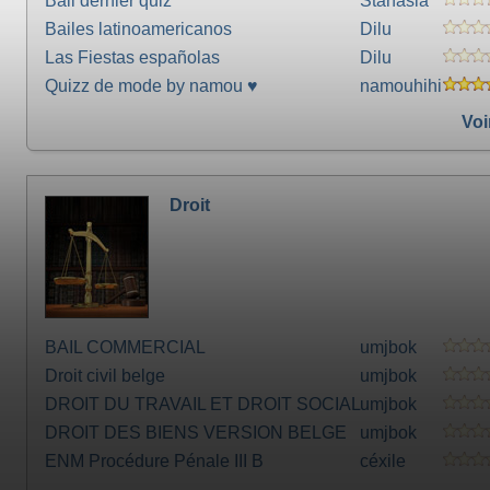
Bali dernier quiz
Stanasia
Bailes latinoamericanos
Dilu
Las Fiestas españolas
Dilu
Quizz de mode by namou ♥
namouhihi
Voi
Droit
BAIL COMMERCIAL
umjbok
Droit civil belge
umjbok
DROIT DU TRAVAIL ET DROIT SOCIAL
umjbok
BELGE
DROIT DES BIENS VERSION BELGE
umjbok
ENM Procédure Pénale III B
céxile